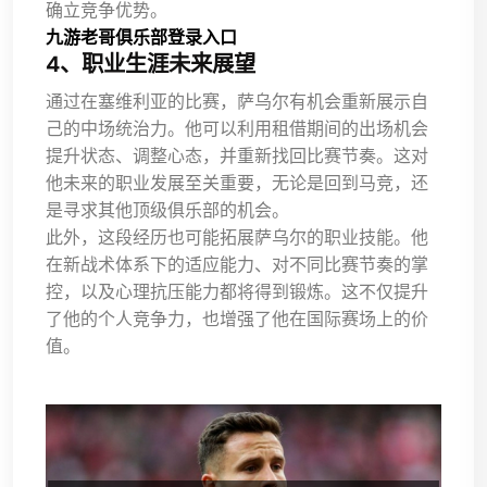
确立竞争优势。
九游老哥俱乐部登录入口
4、职业生涯未来展望
通过在塞维利亚的比赛，萨乌尔有机会重新展示自
己的中场统治力。他可以利用租借期间的出场机会
提升状态、调整心态，并重新找回比赛节奏。这对
他未来的职业发展至关重要，无论是回到马竞，还
是寻求其他顶级俱乐部的机会。
此外，这段经历也可能拓展萨乌尔的职业技能。他
在新战术体系下的适应能力、对不同比赛节奏的掌
控，以及心理抗压能力都将得到锻炼。这不仅提升
了他的个人竞争力，也增强了他在国际赛场上的价
值。