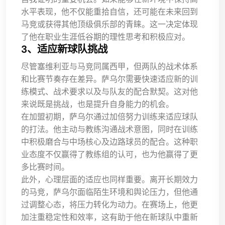
水平表现，他不仅能重拾自信，还可能在未来回到
马竞或获得其他顶级俱乐部的青睐。这一决定体现
了他在职业生涯低谷期的理性思考和积极应对。
3、适应新球队挑战
尽管塞维利亚与马竞同属西甲，但两队的战术体系
和比赛节奏存在差异。萨乌尔需要快速适应新的训
练模式、战术要求以及与队友的配合默契。这对他
来说既是挑战，也是提升自身能力的机会。
在加盟初期，萨乌尔通过加倍努力训练来适应球队
的打法。他主动与教练沟通战术意图，同时在训练
中积极磨合与中场核心及边路球员的配合。这种职
业态度不仅赢得了教练组的认可，也为他赢得了更
多比赛时间。
此外，心理层面的适应也同样重要。离开长期效力
的马竞，萨乌尔面临陌生环境和舆论压力，但他通
过调整心态，将压力转化为动力。在赛场上，他更
加注重稳定性和效率，这有助于他在新球队中重新