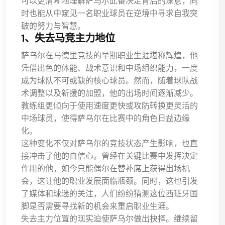
可以更清晰地理解萨乌尔此番决定背后的深意，同
时也能从中窥见一名职业球员在逆境中寻求自我突
破的努力与智慧。
1、失去马竞主力地位
萨乌尔在马德里竞技的早期职业生涯堪称辉煌，他
凭借出色的体能、战术意识和中场组织能力，一度
成为球队不可或缺的核心球员。然而，随着球队战
术调整以及新援的加盟，他的出场时间逐渐减少。
教练组更倾向于使用速度更快或攻防转换更灵活的
中场球员，使得萨乌尔在比赛中的角色日益边缘
化。
这种变化不仅对萨乌尔的竞技状态产生影响，也直
接冲击了他的自信心。曾经在关键比赛中发挥决定
作用的他，如今只能偶尔在替补席上获得出场机
会，这让他的职业发展面临瓶颈。同时，这也引发
了媒体和球迷的关注，人们纷纷猜测这位西班牙国
脚是否需要寻找新的机会来重启职业生涯。
失去主力位置的现实迫使萨乌尔做出抉择。继续留