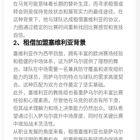
在马竞可能意味着长期的替补生涯，而寻求租借或
转会则是保持竞技状态和展现实力的最佳途径。在
这种背景下，他与球队达成租借塞维利亚的协议，
力图通过稳定的比赛时间重新找回比赛感觉和竞技
自信。
2、租借加盟塞维利亚背景
塞维利亚作为西甲劲旅，拥有丰富的欧洲赛场经验
和稳健的中场体系，这为萨乌尔提供了理想的舞
台。球队在中场需要一名兼具防守覆盖和进攻组织
能力的球员，而萨乌尔的特点与球队的需求高度契
合。这种匹配为双方合作奠定了坚实基础。
此外，塞维利亚的教练组也看重萨乌尔的丰富比赛
经验和心理素质。尽管他在马竞的状态有所下滑，
但其战术理解力和场上决策能力仍然出众。球队希
望通过引入萨乌尔提升中场厚度，同时在关键比赛
中增加战术灵活性。
从职业发展的角度来看，租借塞维利亚也是萨乌尔
自我证明的重要机会。如果能够在新环境中保持高