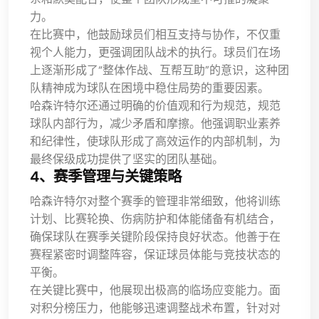
力。
在比赛中，他鼓励球员们相互支持与协作，不仅重
视个人能力，更强调团队战术的执行。球员们在场
上逐渐形成了“整体作战、互帮互助”的意识，这种团
队精神成为球队在困境中稳住局势的重要因素。
哈森许特尔还通过明确的价值观和行为规范，规范
球队内部行为，减少矛盾和摩擦。他强调职业素养
和纪律性，使球队形成了高效运作的内部机制，为
最终保级成功提供了坚实的团队基础。
4、赛季管理与关键策略
哈森许特尔对整个赛季的管理非常细致，他将训练
计划、比赛轮换、伤病防护和体能储备有机结合，
确保球队在赛季关键阶段保持良好状态。他善于在
赛程紧密时调整阵容，保证球员体能与竞技状态的
平衡。
在关键比赛中，他展现出极高的临场应变能力。面
对积分榜压力，他能够迅速调整战术布置，针对对