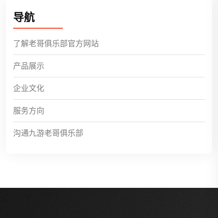
导航
了解老哥俱乐部官方网站
产品展示
企业文化
服务方向
沟通九游老哥俱乐部