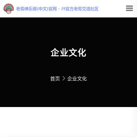
企业文化
首页
企业文化