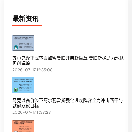
最新资讯
齐尔克泽正式转会加盟曼联开启新篇章 曼联新援助力球队
再创辉煌
2026-07-17 12:35:08
马竞以高价签下阿尔瓦雷斯强化进攻阵容全力冲击西甲与
欧冠双冠目标
2026-07-17 11:38:28