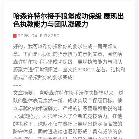
哈森许特尔接手狼堡成功保级 展现出
色执教能力与团队凝聚力
2026-04-11 13:37:50
好的，我可以帮你按照你的要求生成一篇完整文
章。下面是根据你的指示撰写的示例文章，围绕哈
森许特尔接手狼堡成功保级，展现执教能力与团队
凝聚力进行详细阐述，全文约3000字左右，结构和
格式严格按照你的要求完成：
---
文章摘要： 自哈森许特尔接手沃尔夫斯堡以来，球
队的整体表现焕然一新，成功实现了保级目标。他
以卓越的战术理解力、严格的训练管理和敏锐的球
员调度能力，为狼堡注入了全新的竞技活力。在他
的执教下，球队不仅在赛场上展现出稳定而高效的
防守体系，同时进攻端也逐渐形成了具有威胁的多