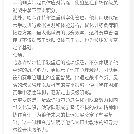
手的弱点制定具体应对策略，使狼堡在多场保级关
键战中拿下宝贵积分。
此外，哈森许特尔注重科学化管理。他利用现代技
术手段进行数据监测和体能分析，优化训练负荷和
恢复方案，最大化球员的比赛效率。这种赛季管理
模式不仅提高了球队整体竞争力，也为长期发展奠
定了基础。
总结：
哈森许特尔接手狼堡后的成功保级，不仅体现了他
卓越的战术能力，更展示了他在心理激励、团队建
设和赛季管理上的全面智慧。他通过战术革新、灵
活的球员管理以及科学的赛季策略，使狼堡在困难
赛季中稳住阵脚，逐渐走出保级阴影。
更重要的是，哈森许特尔通过强化团队凝聚力和内
部文化建设，使球队形成了坚韧不拔的战斗精神和
协作意识，为狼堡未来的长远发展奠定了坚实基
础。这一过程充分证明了他作为顶尖教练的领导力
与综合执教能力。