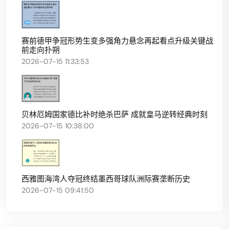
赛前德甲争冠形势生变多强角力悬念再起看点升级关键战
前走向扑朔
2026-07-15 11:33:53
贝林厄姆国家德比补时绝杀巴萨 成就皇马逆转经典时刻
2026-07-15 10:38:00
西雅图海湾人夺冠终结墨西哥球队洲际赛垄断历史
2026-07-15 09:41:50