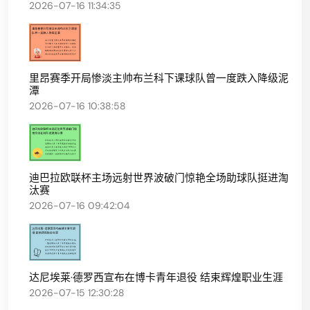
2026-07-16 11:34:35
里昂赛季开局惨淡主帅布兰科下课球队曾一度跌入降级泥
潭
2026-07-16 10:38:58
迪巴拉欧联杯主场远射世界波破门惊艳全场助球队挺进淘
汰赛
2026-07-16 09:42:04
达尼埃莱·德罗西宣布在博卡青年退役 结束辉煌职业生涯
2026-07-15 12:30:28