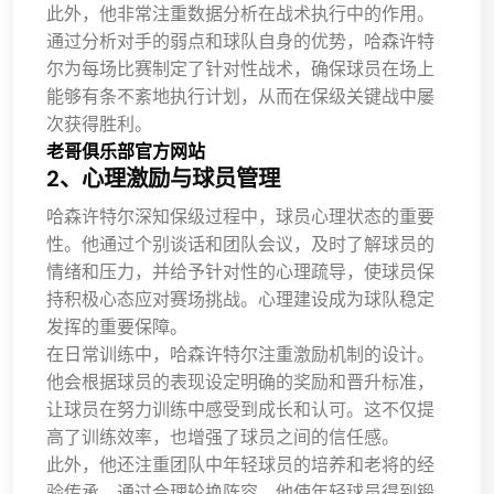
此外，他非常注重数据分析在战术执行中的作用。
通过分析对手的弱点和球队自身的优势，哈森许特
尔为每场比赛制定了针对性战术，确保球员在场上
能够有条不紊地执行计划，从而在保级关键战中屡
次获得胜利。
老哥俱乐部官方网站
2、心理激励与球员管理
哈森许特尔深知保级过程中，球员心理状态的重要
性。他通过个别谈话和团队会议，及时了解球员的
情绪和压力，并给予针对性的心理疏导，使球员保
持积极心态应对赛场挑战。心理建设成为球队稳定
发挥的重要保障。
在日常训练中，哈森许特尔注重激励机制的设计。
他会根据球员的表现设定明确的奖励和晋升标准，
让球员在努力训练中感受到成长和认可。这不仅提
高了训练效率，也增强了球员之间的信任感。
此外，他还注重团队中年轻球员的培养和老将的经
验传承。通过合理轮换阵容，他使年轻球员得到锻