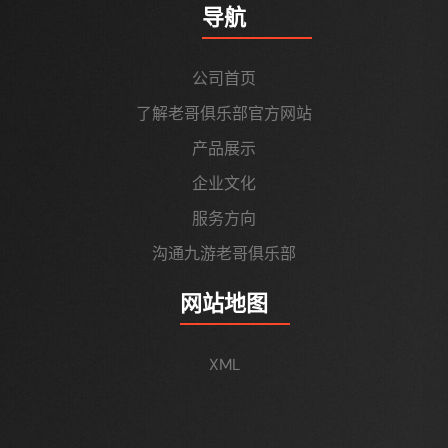
导航
公司首页
了解老哥俱乐部官方网站
产品展示
企业文化
服务方向
沟通九游老哥俱乐部
网站地图
XML