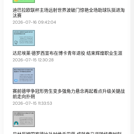
迪巴拉欧联杯主场远射世界波破门惊艳全场助球队挺进淘
汰赛
2026-07-16 09:42:04
达尼埃莱·德罗西宣布在博卡青年退役 结束辉煌职业生涯
2026-07-15 12:30:28
赛前德甲争冠形势生变多强角力悬念再起看点升级关键战
前走向扑朔
2026-07-15 11:33:53