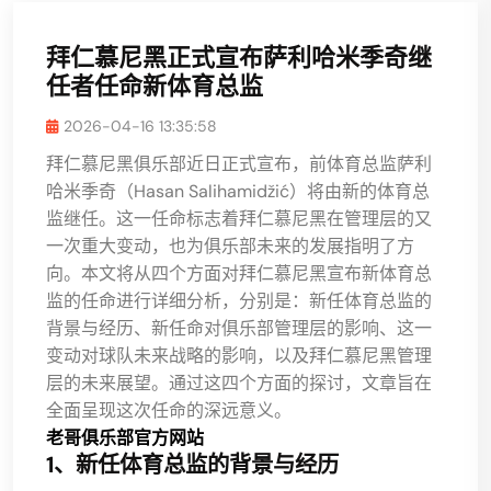
拜仁慕尼黑正式宣布萨利哈米季奇继
任者任命新体育总监
2026-04-16 13:35:58
拜仁慕尼黑俱乐部近日正式宣布，前体育总监萨利
哈米季奇（Hasan Salihamidžić）将由新的体育总
监继任。这一任命标志着拜仁慕尼黑在管理层的又
一次重大变动，也为俱乐部未来的发展指明了方
向。本文将从四个方面对拜仁慕尼黑宣布新体育总
监的任命进行详细分析，分别是：新任体育总监的
背景与经历、新任命对俱乐部管理层的影响、这一
变动对球队未来战略的影响，以及拜仁慕尼黑管理
层的未来展望。通过这四个方面的探讨，文章旨在
全面呈现这次任命的深远意义。
老哥俱乐部官方网站
1、新任体育总监的背景与经历