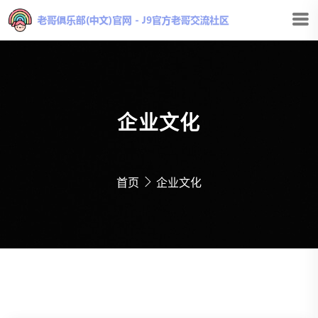
企业文化
首页
企业文化