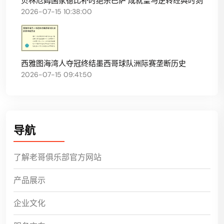
贝林厄姆国家德比补时绝杀巴萨 成就皇马逆转经典时刻
2026-07-15 10:38:00
西雅图海湾人夺冠终结墨西哥球队洲际赛垄断历史
2026-07-15 09:41:50
导航
了解老哥俱乐部官方网站
产品展示
企业文化