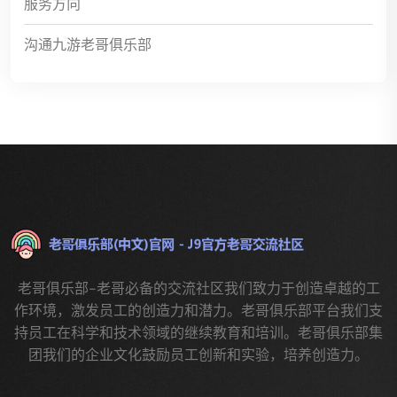
服务方向
沟通九游老哥俱乐部
老哥俱乐部-老哥必备的交流社区我们致力于创造卓越的工
作环境，激发员工的创造力和潜力。老哥俱乐部平台我们支
持员工在科学和技术领域的继续教育和培训。老哥俱乐部集
团我们的企业文化鼓励员工创新和实验，培养创造力。