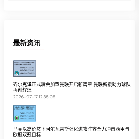
最新资讯
齐尔克泽正式转会加盟曼联开启新篇章 曼联新援助力球队
再创辉煌
2026-07-17 12:35:08
马竞以高价签下阿尔瓦雷斯强化进攻阵容全力冲击西甲与
欧冠双冠目标