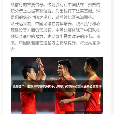
续前行的重要信号。这场胜利让中国队在世预赛的
积分榜上占据有利位置，为出线打下坚实基础。球
员们的信心也随之提升，对后续比赛充满期待。
从长远来看，中国足球在青年培养、战术执行和心
理建设等方面仍需加强。本场比赛体现了中国队在
顶级赛事中的潜力，也暴露出需要改进的环节。未
来，中国队若能在这些方面持续提升，将更具竞争
力。