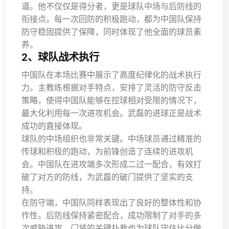
道。他不仅仅是得分者，更是球队中场与后防线的
衔接点。每一次回防的积极跑动，都为中国队保持
防守稳固提供了保障，同时体现了他全面的球员素
养。
2、球队战术执行
中国队在本场比赛中展示了高度纪律化的战术执行
力。主教练根据对手特点，安排了灵活的防守反击
策略，使得中国队能够在控球相对受限的情况下，
最大化利用每一次进攻机会。武磊的进球正是战术
成功的直接体现。
球队的中场组织也非常关键。中场球员通过精准的
传球和积极的跑动，为前锋创造了连续的进攻机
会。中国队在进攻端多次形成二过一配合，有效打
破了对方的防线，为武磊的破门提供了坚实的支
持。
在防守端，中国队同样表现出了良好的整体性和协
作性。后防线保持紧密配合，成功限制了对手的多
次威胁进攻。门将的关键扑救也为球队守住比分做