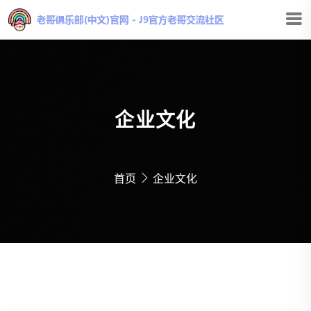
企业文化
首页
企业文化