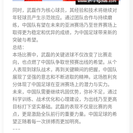
同时，武磊作为核心球员，其经验和技术将继续对
年轻球员产生示范效应。通过团队合作与持续磨
练，中国队有望在未来的亚洲赛场乃至世界赛场上
取得更为稳定和优异的成绩，为中国足球带来新的
突破与希望。
总结：
本场比赛中，武磊的关键进球不仅改变了比赛走
向，也点燃了中国队争取世预赛出线的希望。从个
人表现到球队战术，再到关键瞬间的把握，中国队
展现了坚强的意志和不断进取的精神。这场胜利充
分体现了中国足球在亚洲赛场上的潜力与实力。
未来，中国队需要继续巩固优势，弥补不足，通过
科学训练、战术优化和心理建设，为出线乃至更高
目标打下坚实基础。武磊的表现不仅是比赛的亮
点，更是激励全队前行的重要力量。中国足球的希
望正随着每一次拼搏而更加明亮。
---