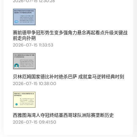
2026-07-15 12:30:28
赛前德甲争冠形势生变多强角力悬念再起看点升级关键战
前走向扑朔
2026-07-15 11:33:53
贝林厄姆国家德比补时绝杀巴萨 成就皇马逆转经典时刻
2026-07-15 10:38:00
西雅图海湾人夺冠终结墨西哥球队洲际赛垄断历史
2026-07-15 09:41:50