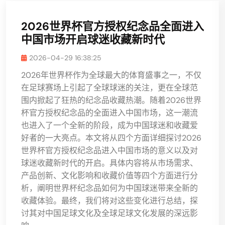
2026世界杯官方授权纪念品全面进入
中国市场开启球迷收藏新时代
2026-04-29 16:38:25
2026年世界杯作为全球最大的体育盛事之一，不仅
在足球赛场上引起了全球球迷的关注，更在全球范
围内掀起了狂热的纪念品收藏热潮。随着2026世界
杯官方授权纪念品的全面进入中国市场，这一潮流
也进入了一个全新的阶段，成为中国球迷和收藏爱
好者的一大亮点。本文将从四个方面详细探讨2026
世界杯官方授权纪念品进入中国市场的意义以及对
球迷收藏新时代的开启。具体内容将从市场需求、
产品创新、文化影响和收藏价值等四个方面进行分
析，阐明世界杯纪念品如何为中国球迷带来全新的
收藏体验。最终，我们将对这些变化进行总结，探
讨其对中国足球文化及全球足球文化发展的深远影