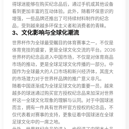
得球迷能够在购买纪念品后，通过手机或其他设备
看到更加丰富的互动体验。此外，随着环保意识的
增强，一些品牌还推出了可持续材料制作的纪念
品，受到越来越多环保主义者和消费者的青睐。
3、文化影响与全球化潮流
世界杯作为全球最受瞩目的体育赛事之一，不仅是
体育竞技的盛宴，更是全球文化交流的平台。2026
世界杯的纪念品进入中国市场，不仅是对体育商品
市场的推动，更是全球足球文化传播的一部分。中
国作为全球最大的人口市场和新兴经济体，其庞大
的市场潜力对于世界杯品牌的推广意义非凡。
随着中国逐渐成为全球足球文化的重要一员，越来
越多的球迷通过购买官方授权纪念品来加深对世界
杯这一全球文化现象的理解与认同。对于中国球迷
而言，拥有一件具有世界杯官方授权的纪念品，不
仅代表着对赛事的支持，更象征着中国球迷在全球
足球文化中的一席之地。