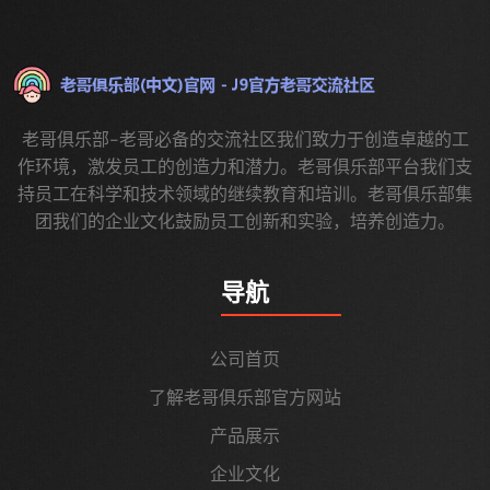
老哥俱乐部-老哥必备的交流社区我们致力于创造卓越的工
作环境，激发员工的创造力和潜力。老哥俱乐部平台我们支
持员工在科学和技术领域的继续教育和培训。老哥俱乐部集
团我们的企业文化鼓励员工创新和实验，培养创造力。
导航
公司首页
了解老哥俱乐部官方网站
产品展示
企业文化