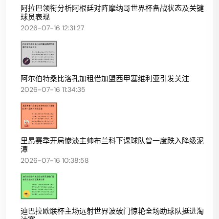
阿拉巴领衔分析阿根廷对阵摩纳哥世界杯备战状态及关键
球员表现
2026-07-16 12:31:27
阿尔伯特桑比洛孔加租借加盟西甲塞维利亚引发关注
2026-07-16 11:34:35
里昂赛季开局惨淡主帅布兰科下课球队曾一度跌入降级泥
潭
2026-07-16 10:38:58
迪巴拉欧联杯主场远射世界波破门惊艳全场助球队挺进淘