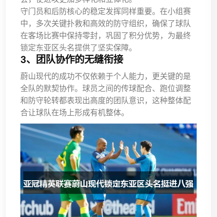
守门员和后防核心的稳定发挥同样重要。在小组赛
中，多次关键扑救和高效的防守组织，确保了球队
在客场比赛中保持零封，巩固了积分优势，为最终
锁定东亚区头名提供了坚实保障。
3、团队协作的无缝衔接
蔚山现代的成功不仅依赖于个人能力，更关键的是
全队的默契协作。球员之间的传球配合、跑位调整
和防守轮转都表现出高度的团队意识，这种整体配
合让球队在场上形成有机整体。