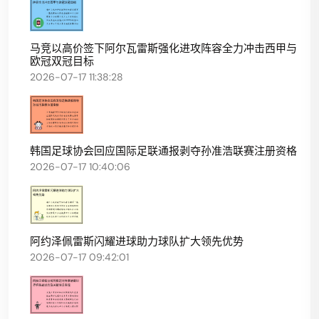
马竞以高价签下阿尔瓦雷斯强化进攻阵容全力冲击西甲与
欧冠双冠目标
2026-07-17 11:38:28
韩国足球协会回应国际足联通报剥夺孙准浩联赛注册资格
2026-07-17 10:40:06
阿约泽佩雷斯闪耀进球助力球队扩大领先优势
2026-07-17 09:42:01