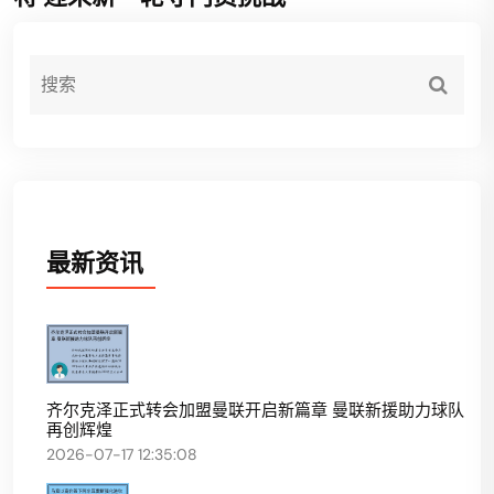
最新资讯
齐尔克泽正式转会加盟曼联开启新篇章 曼联新援助力球队
再创辉煌
2026-07-17 12:35:08