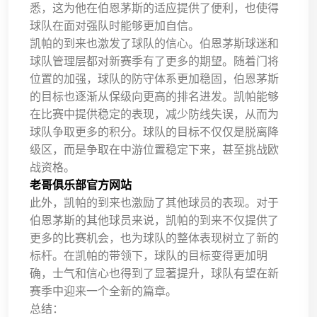
悉，这为他在伯恩茅斯的适应提供了便利，也使得
球队在面对强队时能够更加自信。
凯帕的到来也激发了球队的信心。伯恩茅斯球迷和
球队管理层都对新赛季有了更多的期望。随着门将
位置的加强，球队的防守体系更加稳固，伯恩茅斯
的目标也逐渐从保级向更高的排名进发。凯帕能够
在比赛中提供稳定的表现，减少防线失误，从而为
球队争取更多的积分。球队的目标不仅仅是脱离降
级区，而是争取在中游位置稳定下来，甚至挑战欧
战资格。
老哥俱乐部官方网站
此外，凯帕的到来也激励了其他球员的表现。对于
伯恩茅斯的其他球员来说，凯帕的到来不仅提供了
更多的比赛机会，也为球队的整体表现树立了新的
标杆。在凯帕的带领下，球队的目标变得更加明
确，士气和信心也得到了显著提升，球队有望在新
赛季中迎来一个全新的篇章。
总结：