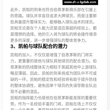
此外，凯帕的到来也符合伯恩茅斯俱乐部在引援上
的思路。球队并非盲目追求大牌球员，而是注重那
些具备提升整体实力、能够融入球队战术的球员。
凯帕无论是在个人能力还是适应英超的经验上，都
是理想的选择。他的引入将为球队的转会操作增添
更多的深度，进一步增强球队的整体竞争力。
3、凯帕与球队配合的潜力
凯帕的加入，不仅仅是增强了伯恩茅斯的门将实
力，更重要的是他与球队其他球员的配合潜力。伯
恩茅斯的防线整体实力相较于英超其他中上游球队
略显薄弱，因此，凯帕的到来将成为团队中不可或
缺的一环。凯帕的稳定性和经验将有助于提升防线
的整体协调性，避免因单个球员的失误导致全队出
现不必要的混乱。
凯帕的指挥能力也是他在伯恩茅斯能发挥的重要优
势。作为一名经验丰富的门将，凯帕在场上不仅仅