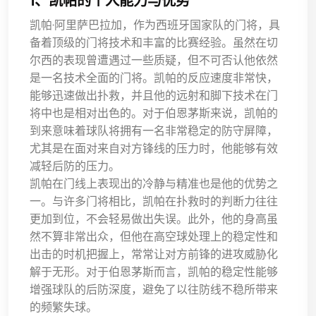
1、凯帕的个人能力与优势
凯帕·阿里萨巴拉加，作为西班牙国家队的门将，具
备着顶级的门将技术和丰富的比赛经验。虽然在切
尔西的表现曾遭遇过一些质疑，但不可否认他依然
是一名技术全面的门将。凯帕的反应速度非常快，
能够迅速做出扑救，并且他的远射和脚下技术在门
将中也是相对出色的。对于伯恩茅斯来说，凯帕的
到来意味着球队将拥有一名非常稳定的防守屏障，
尤其是在面对来自对方锋线的压力时，他能够有效
减轻后防的压力。
凯帕在门线上表现出的冷静与精准也是他的优势之
一。与许多门将相比，凯帕在扑救时的判断力往往
更加到位，不会轻易做出失误。此外，他的身高虽
然不算非常出众，但他在高空球处理上的稳定性和
出击的时机把握上，常常让对方前锋的进攻威胁化
解于无形。对于伯恩茅斯而言，凯帕的稳定性能够
增强球队的后防深度，避免了以往防线不稳所带来
的频繁失球。