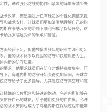
定性，通过强化防线的协作和紧凑的阵型来减少失
战术改革，而是通过对已有球员的个性化调整来提
导和战术安排，让球员们更加清晰地理解自己的职
内斯在卡纳瓦罗的带领下顺利完成了保级任务，这
卡纳瓦罗临危受命的果敢和智慧。
方面经验不足，但他凭借着多年的职业生涯和对足
系。他的战术体系以稳固的防守和快速反击为主，
迪内斯的防守质量。
的要求。他要求球员们在防守时保持高度集中，压
导下，乌迪内斯的防守开始变得更加坚固，丢球次
位防守给予了更多指导，尤其是在防守高空球和定
过精确的长传配合和快速的跑动，乌迪内斯能够在
罗信任自己的球员，给予他们更多的自由度，允许
活的战术安排也成为了乌迪内斯在保级过程中能够