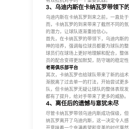
有效抵抗对手的一个重要武器。
3、乌迪内斯在卡纳瓦罗带领下
乌迪内斯在卡纳瓦罗到来之前，一直处于
而，卡纳瓦罗的到来带来了截然不同的氛
的潜力，让球队逐渐重拾信心。
首先，在卡纳瓦罗的带领下，乌迪内斯的
神的培养，强调每位球员都要为球队的整
球员们在球场上更好地理解和配合，整体
员的配合变得更加默契，防守端的稳定性
老哥俱乐部平台
其次，卡纳瓦罗也给球队带来了新的战术
渐脱离了过去单一的打法，开始尝试更多
队，但卡纳瓦罗无疑让球队的整体表现发
都有了提升，给对手带来了更多的威胁。
4、离任后的遗憾与意犹未尽
尽管卡纳瓦罗带领乌迪内斯成功保级，但
纳瓦罗离开了乌迪内斯，这一决定令人感
开意味着一个充满希望和变革的时代戛然