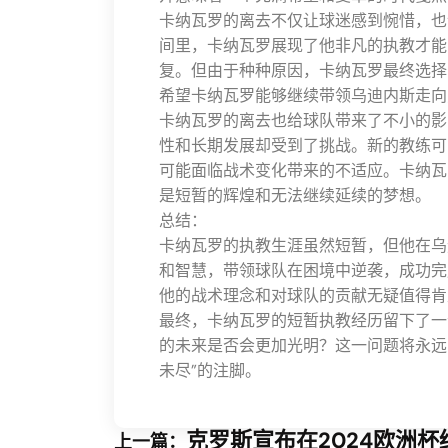
卡纳瓦罗的离去不仅让球迷感到惋惜，也
间里，卡纳瓦罗展现了他非凡的执教才能
复。但由于种种原因，卡纳瓦罗最终选择
希望卡纳瓦罗能够继续带领乌迪内斯走向
卡纳瓦罗的离去也给球队带来了不小的影
性和长期发展却受到了挑战。新的教练可
可能面临战术变化带来的不适应。卡纳瓦
是短暂的辉煌和无法继续延续的梦想。
总结：
卡纳瓦罗的执教生涯虽然短暂，但他在乌
和智慧，带领球队在困境中逆袭，成功完
他的战术理念和对球队的贡献无疑值得肯
最终，卡纳瓦罗的短暂执教经历留下了一
的未来是否会更加光明？这一问题将永远
未尽”的注脚。
克罗斯宣布在2024欧洲
上一篇：