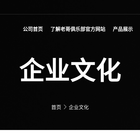
公司首页
了解老哥俱乐部官方网站
产品展示
企业文化
首页
企业文化