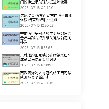
门惊艳全场助球队挺进淘汰赛
2026-07-16 09:42:04
达尼埃莱·德罗西宣布在博卡青年
退役 结束辉煌职业生涯
2026-07-15 12:30:28
赛前德甲争冠形势生变多强角力
悬念再起看点升级关键战前走向
扑朔
2026-07-15 11:33:53
贝林厄姆国家德比补时绝杀巴萨
成就皇马逆转经典时刻
2026-07-15 10:38:00
西雅图海湾人夺冠终结墨西哥球
队洲际赛垄断历史
2026-07-15 09:41:50