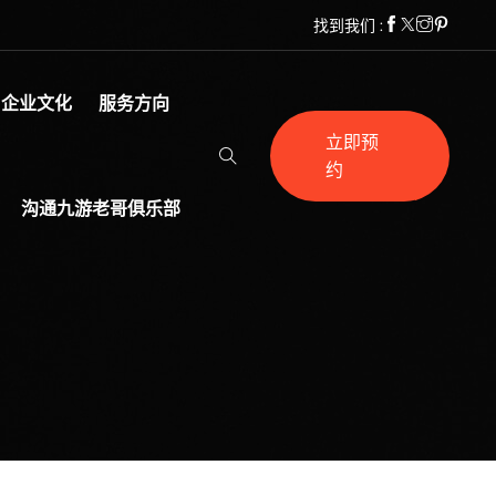
找到我们 :
企业文化
服务方向
立即预
约
沟通九游老哥俱乐部