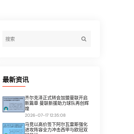
最新资讯
齐尔克泽正式转会加盟曼联开启
新篇章 曼联新援助力球队再创辉
煌
2026-07-17 12:35:08
马竞以高价签下阿尔瓦雷斯强化
进攻阵容全力冲击西甲与欧冠双