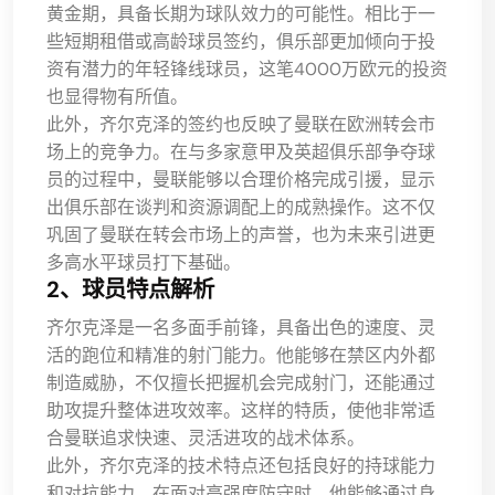
黄金期，具备长期为球队效力的可能性。相比于一
些短期租借或高龄球员签约，俱乐部更加倾向于投
资有潜力的年轻锋线球员，这笔4000万欧元的投资
也显得物有所值。
此外，齐尔克泽的签约也反映了曼联在欧洲转会市
场上的竞争力。在与多家意甲及英超俱乐部争夺球
员的过程中，曼联能够以合理价格完成引援，显示
出俱乐部在谈判和资源调配上的成熟操作。这不仅
巩固了曼联在转会市场上的声誉，也为未来引进更
多高水平球员打下基础。
2、球员特点解析
齐尔克泽是一名多面手前锋，具备出色的速度、灵
活的跑位和精准的射门能力。他能够在禁区内外都
制造威胁，不仅擅长把握机会完成射门，还能通过
助攻提升整体进攻效率。这样的特质，使他非常适
合曼联追求快速、灵活进攻的战术体系。
此外，齐尔克泽的技术特点还包括良好的持球能力
和对抗能力。在面对高强度防守时，他能够通过身