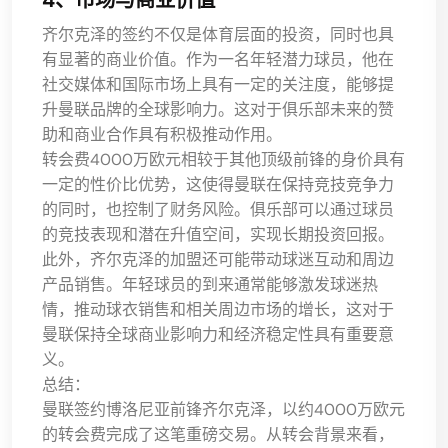
齐尔克泽的签约不仅是体育层面的投资，同时也具
有显著的商业价值。作为一名年轻潜力球员，他在
社交媒体和国际市场上具有一定的关注度，能够提
升曼联品牌的全球影响力。这对于俱乐部未来的赞
助和商业合作具有积极推动作用。
转会费4000万欧元相较于其他顶级前锋的身价具有
一定的性价比优势，这使得曼联在保持竞技竞争力
的同时，也控制了财务风险。俱乐部可以通过球员
的竞技表现和潜在升值空间，实现长期投资回报。
此外，齐尔克泽的加盟还可能带动球迷互动和周边
产品销售。年轻球员的到来通常能够激发球迷热
情，推动球衣销售和相关周边市场的增长，这对于
曼联保持全球商业影响力和经济稳定性具有重要意
义。
总结：
曼联签约博洛尼亚前锋齐尔克泽，以约4000万欧元
的转会费完成了这笔重磅交易。从转会背景来看，