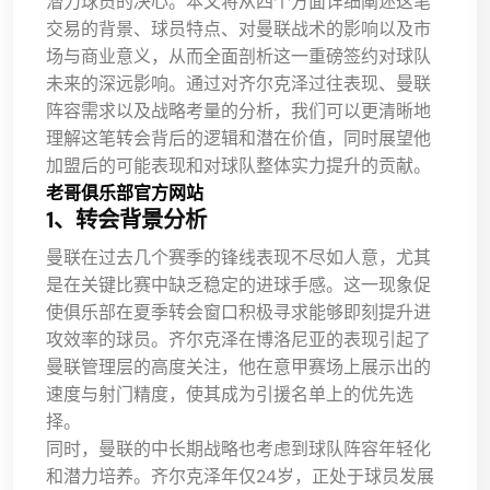
潜力球员的决心。本文将从四个方面详细阐述这笔
交易的背景、球员特点、对曼联战术的影响以及市
场与商业意义，从而全面剖析这一重磅签约对球队
未来的深远影响。通过对齐尔克泽过往表现、曼联
阵容需求以及战略考量的分析，我们可以更清晰地
理解这笔转会背后的逻辑和潜在价值，同时展望他
加盟后的可能表现和对球队整体实力提升的贡献。
老哥俱乐部官方网站
1、转会背景分析
曼联在过去几个赛季的锋线表现不尽如人意，尤其
是在关键比赛中缺乏稳定的进球手感。这一现象促
使俱乐部在夏季转会窗口积极寻求能够即刻提升进
攻效率的球员。齐尔克泽在博洛尼亚的表现引起了
曼联管理层的高度关注，他在意甲赛场上展示出的
速度与射门精度，使其成为引援名单上的优先选
择。
同时，曼联的中长期战略也考虑到球队阵容年轻化
和潜力培养。齐尔克泽年仅24岁，正处于球员发展