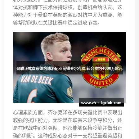
体对抗和脚下技术保持球权，创造机会给队友。这
种能力对于曼联在英超的激烈对抗中尤为重要，能
够帮助球队在关键比赛中稳定进攻节奏。
心理素质方面，齐尔克泽在多场关键比赛中表现出
较强的抗压能力。无论是在联赛末段争夺积分，还
是在欧战中面对强队，他都能够保持冷静并做出正
确的判断。这种成熟心态对于一支希望重返英超和