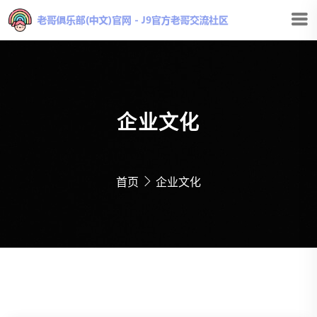
企业文化
首页
企业文化