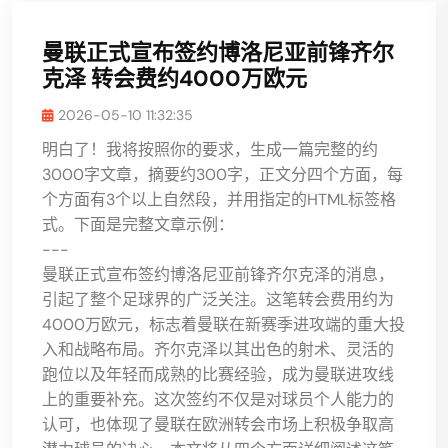
曼联正式宣布签约博洛尼亚前锋齐尔
克泽 转会费约4000万欧元
2026-05-10 11:32:35
明白了！我将按照你的要求，生成一篇完整的约
3000字文章，摘要约300字，正文分四个方面，每
个方面有3个以上自然段，并用指定的HTML标签格
式。下面是完整文章示例：
---
曼联正式宣布签约博洛尼亚前锋齐尔克泽的消息，
引起了整个足球界的广泛关注。这笔转会费用约为
4000万欧元，标志着曼联在新赛季进攻端的重大投
入和战略布局。齐尔克泽以其出色的射术、灵活的
跑位以及年轻而成熟的比赛经验，成为曼联进攻线
上的重要补充。这次签约不仅是对球员个人能力的
认可，也体现了曼联在欧洲转会市场上积极争取高