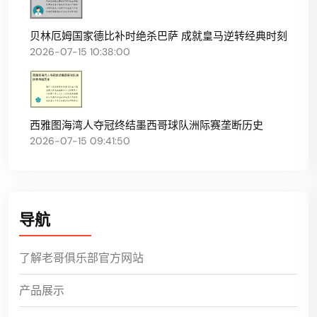
贝林厄姆国家德比补时绝杀巴萨 成就皇马逆转经典时刻
2026-07-15 10:38:00
西雅图海湾人夺冠终结墨西哥球队洲际赛垄断历史
2026-07-15 09:41:50
导航
了解老哥俱乐部官方网站
产品展示