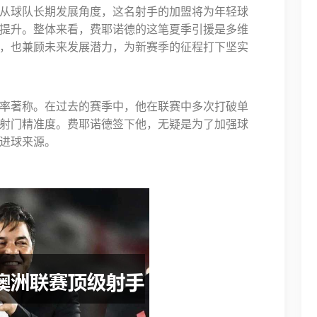
从球队长期发展角度，这名射手的加盟将为年轻球
提升。整体来看，费耶诺德的这笔夏季引援是多维
，也兼顾未来发展潜力，为新赛季的征程打下坚实
率著称。在过去的赛季中，他在联赛中多次打破单
射门精准度。费耶诺德签下他，无疑是为了加强球
进球来源。