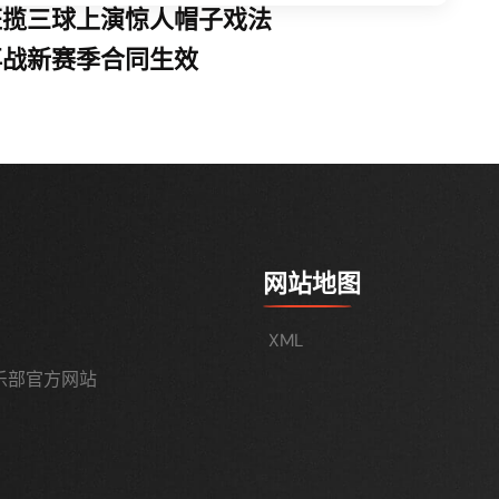
狂揽三球上演惊人帽子戏法
再战新赛季合同生效
网站地图
XML
乐部官方网站