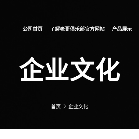
公司首页
了解老哥俱乐部官方网站
产品展示
企业文化
首页
企业文化