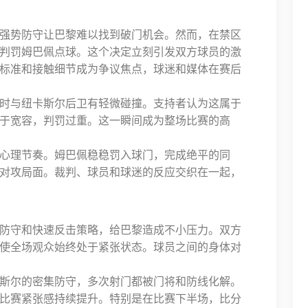
强势防守让巴黎难以找到破门机会。然而，在禁区
判罚姆巴佩点球。这个决定立刻引发双方球员的激
标准和接触细节成为争议焦点，球迷和媒体在赛后
时与纽卡斯尔后卫有轻微碰撞。支持者认为这属于
于宽容，判罚过重。这一瞬间成为整场比赛的高
心理节奏。姆巴佩稳稳罚入球门，完成绝平的同
对攻局面。裁判、球员和球迷的反应交织在一起，
防守和快速反击策略，给巴黎造成不小压力。双方
使全场观众始终处于紧张状态。球员之间的身体对
斯尔的密集防守，多次射门都被门将和防线化解。
比赛紧张感持续提升。特别是在比赛下半场，比分