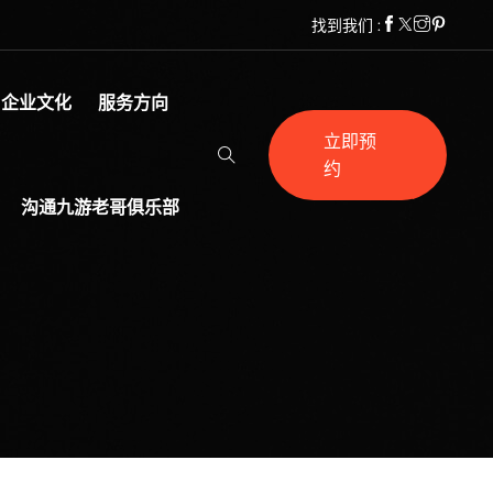
找到我们 :
企业文化
服务方向
立即预
约
沟通九游老哥俱乐部