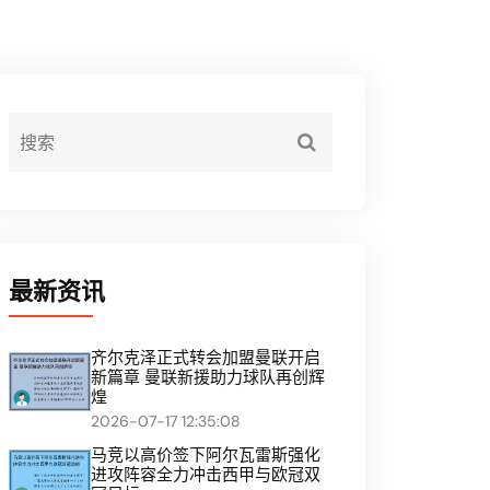
最新资讯
齐尔克泽正式转会加盟曼联开启
新篇章 曼联新援助力球队再创辉
煌
2026-07-17 12:35:08
马竞以高价签下阿尔瓦雷斯强化
进攻阵容全力冲击西甲与欧冠双