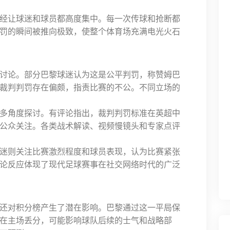
经让球迷和球员都高度集中。每一次传球和抢断都
罚的瞬间被推向极致，使整个体育场充满电光火石
讨论。部分巴黎球迷认为这是公平判罚，称赞姆巴
裁判判罚存在偏颇，指责比赛的不公。不同立场的
多角度探讨。有评论指出，裁判判罚标准在英超中
公众关注。各类战术解读、视频慢镜头和专家点评
迷则关注比赛激烈程度和球员表现，认为比赛紧张
论反应体现了现代足球赛事在社交网络时代的广泛
还对积分榜产生了潜在影响。巴黎通过这一平局保
在主场丢分，可能影响球队后续的士气和战略部