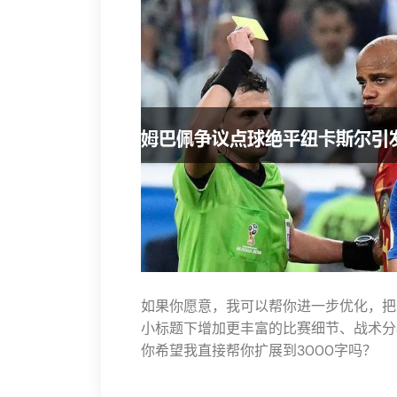
如果你愿意，我可以帮你进一步优化，把这
小标题下增加更丰富的比赛细节、战术分
你希望我直接帮你扩展到3000字吗？