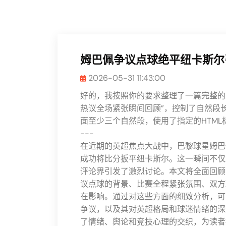
姆巴佩争议点球绝平纽卡斯尔
2026-05-31 11:43:00
好的，我按照你的要求整理了一篇完整的
热议全场紧张瞬间回顾”，控制了自然段
面至少三个自然段，使用了指定的HTM
---
在近期的英超焦点大战中，巴黎球星姆巴
成功将比分扳平纽卡斯尔。这一瞬间不仅
评论界引发了激烈讨论。本文将全面回顾
议点球的背景、比赛全程紧张氛围、双方
在影响。通过对这些方面的细致分析，可
争议，以及其对英超格局和球迷情绪的深
了情绪、舆论和竞技心理的交织，为读者