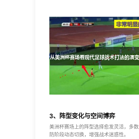
3、阵型变化与空间博弈
美洲杯赛场上的阵型选择愈发灵活，多数
防阶段动态切换，增强战术迷惑性。