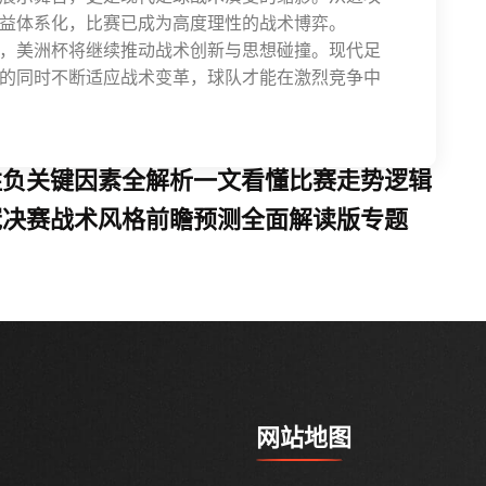
益体系化，比赛已成为高度理性的战术博弈。
，美洲杯将继续推动战术创新与思想碰撞。现代足
的同时不断适应战术变革，球队才能在激烈竞争中
胜负关键因素全解析一文看懂比赛走势逻辑
冠决赛战术风格前瞻预测全面解读版专题
网站地图