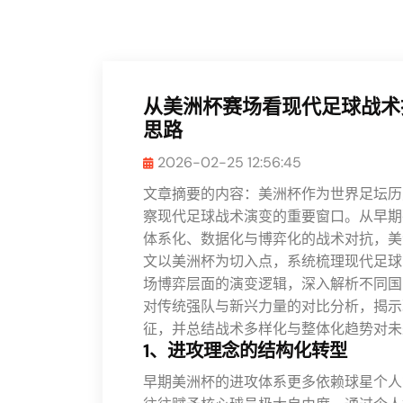
从美洲杯赛场看现代足球战术
思路
2026-02-25 12:56:45
文章摘要的内容：美洲杯作为世界足坛历
察现代足球战术演变的重要窗口。从早期
体系化、数据化与博弈化的战术对抗，美
文以美洲杯为切入点，系统梳理现代足球
场博弈层面的演变逻辑，深入解析不同国
对传统强队与新兴力量的对比分析，揭示现
征，并总结战术多样化与整体化趋势对未
1、进攻理念的结构化转型
早期美洲杯的进攻体系更多依赖球星个人