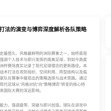
打法的演变与博弈深度解析各队策略
史最悠久、风格最鲜明的洲际赛事之一，始终是观
强调个人技术与即兴发挥的南美足球，到如今高度
洲杯赛场真实记录了现代足球理念的更新路径。本
战术打法在攻防组织、空间利用、阵型结构以及临
家队在赛事中展现出的策略选择与战术思路。通过
代足球从“风格对抗”向“策略博弈”转变的核心特
来国际大赛的深远影响。
能力，强调盘带、突破与即兴创造。球队在进攻中