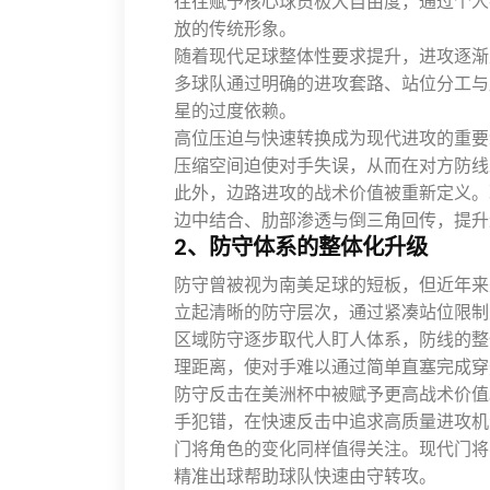
往往赋予核心球员极大自由度，通过个人
放的传统形象。
随着现代足球整体性要求提升，进攻逐渐
多球队通过明确的进攻套路、站位分工与
星的过度依赖。
高位压迫与快速转换成为现代进攻的重要
压缩空间迫使对手失误，从而在对方防线
此外，边路进攻的战术价值被重新定义。
边中结合、肋部渗透与倒三角回传，提升
2、防守体系的整体化升级
防守曾被视为南美足球的短板，但近年来
立起清晰的防守层次，通过紧凑站位限制
区域防守逐步取代人盯人体系，防线的整
理距离，使对手难以通过简单直塞完成穿
防守反击在美洲杯中被赋予更高战术价值
手犯错，在快速反击中追求高质量进攻机
门将角色的变化同样值得关注。现代门将
精准出球帮助球队快速由守转攻。