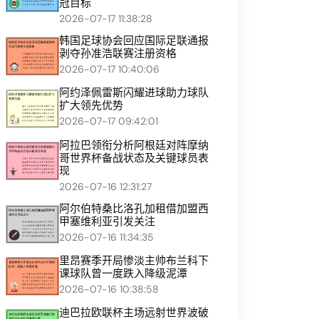
冠目标
2026-07-17 11:38:28
韩国足球协会回应国际足联通报
剥夺孙准浩联赛注册资格
2026-07-17 10:40:06
阿约泽佩雷斯闪耀进球助力球队
扩大领先优势
2026-07-17 09:42:01
阿拉巴领衔分析阿根廷对阵摩纳
哥世界杯备战状态及关键球员表
现
2026-07-16 12:31:27
阿尔伯特桑比洛孔加租借加盟西
甲塞维利亚引发关注
2026-07-16 11:34:35
里昂赛季开局惨淡主帅布兰科下
课球队曾一度跌入降级泥潭
2026-07-16 10:38:58
迪巴拉欧联杯主场远射世界波破