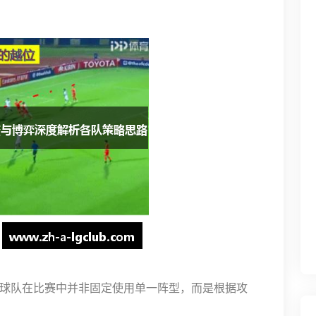
球队在比赛中并非固定使用单一阵型，而是根据攻