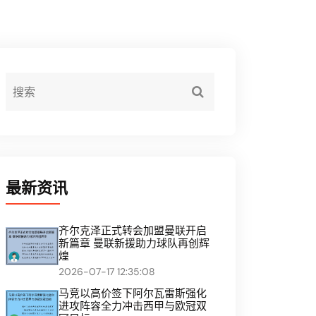
最新资讯
齐尔克泽正式转会加盟曼联开启
新篇章 曼联新援助力球队再创辉
煌
2026-07-17 12:35:08
马竞以高价签下阿尔瓦雷斯强化
进攻阵容全力冲击西甲与欧冠双