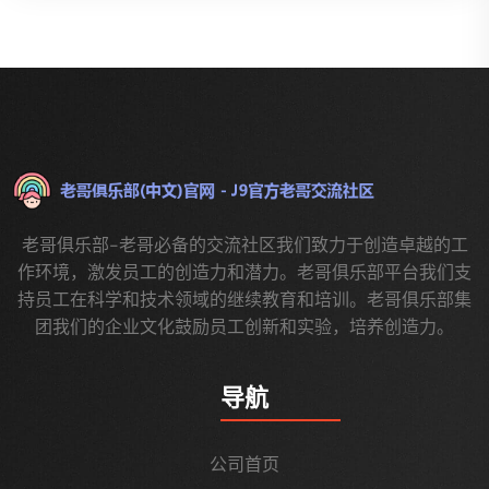
老哥俱乐部-老哥必备的交流社区我们致力于创造卓越的工
作环境，激发员工的创造力和潜力。老哥俱乐部平台我们支
持员工在科学和技术领域的继续教育和培训。老哥俱乐部集
团我们的企业文化鼓励员工创新和实验，培养创造力。
导航
公司首页