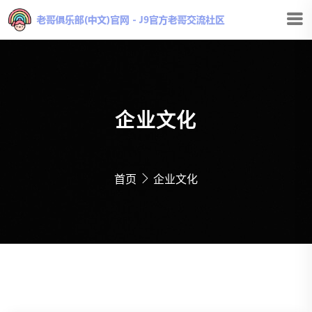
企业文化
首页
企业文化