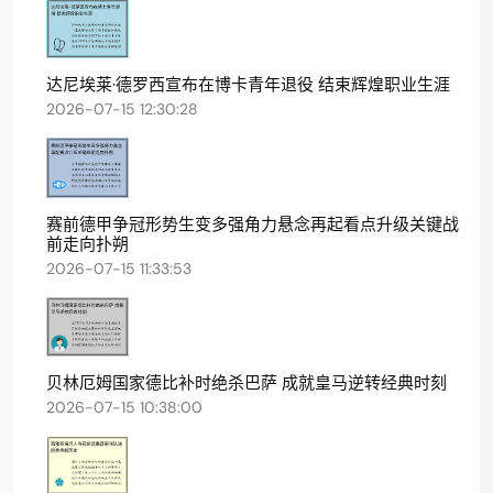
达尼埃莱·德罗西宣布在博卡青年退役 结束辉煌职业生涯
2026-07-15 12:30:28
赛前德甲争冠形势生变多强角力悬念再起看点升级关键战
前走向扑朔
2026-07-15 11:33:53
贝林厄姆国家德比补时绝杀巴萨 成就皇马逆转经典时刻
2026-07-15 10:38:00