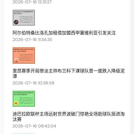
2026-07-16 12:31:27
阿尔伯特桑比洛孔加租借加盟西甲塞维利亚引发关注
2026-07-16 11:34:35
里昂赛季开局惨淡主帅布兰科下课球队曾一度跌入降级泥
潭
2026-07-16 10:38:58
迪巴拉欧联杯主场远射世界波破门惊艳全场助球队挺进淘
汰赛
2026-07-16 09:42:04