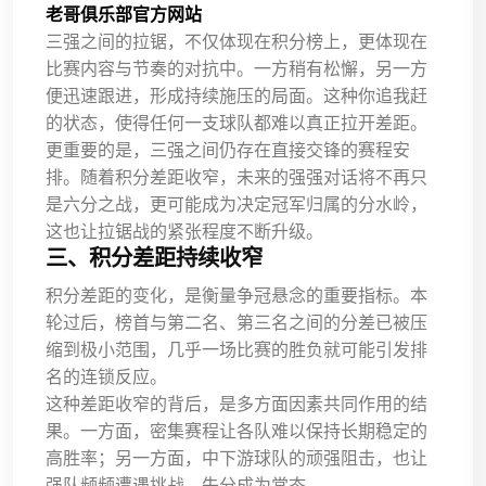
老哥俱乐部官方网站
三强之间的拉锯，不仅体现在积分榜上，更体现在
比赛内容与节奏的对抗中。一方稍有松懈，另一方
便迅速跟进，形成持续施压的局面。这种你追我赶
的状态，使得任何一支球队都难以真正拉开差距。
更重要的是，三强之间仍存在直接交锋的赛程安
排。随着积分差距收窄，未来的强强对话将不再只
是六分之战，更可能成为决定冠军归属的分水岭，
这也让拉锯战的紧张程度不断升级。
三、积分差距持续收窄
积分差距的变化，是衡量争冠悬念的重要指标。本
轮过后，榜首与第二名、第三名之间的分差已被压
缩到极小范围，几乎一场比赛的胜负就可能引发排
名的连锁反应。
这种差距收窄的背后，是多方面因素共同作用的结
果。一方面，密集赛程让各队难以保持长期稳定的
高胜率；另一方面，中下游球队的顽强阻击，也让
强队频频遭遇挑战，失分成为常态。