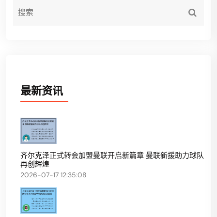
最新资讯
齐尔克泽正式转会加盟曼联开启新篇章 曼联新援助力球队
再创辉煌
2026-07-17 12:35:08