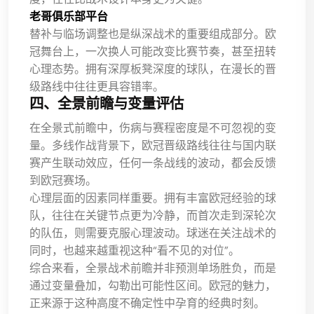
老哥俱乐部平台
替补与临场调整也是纵深战术的重要组成部分。欧
冠舞台上，一次换人可能改变比赛节奏，甚至扭转
心理态势。拥有深厚板凳深度的球队，在漫长的晋
级路线中往往更具容错率。
四、全景前瞻与变量评估
在全景式前瞻中，伤病与赛程密度是不可忽视的变
量。多线作战背景下，欧冠晋级路线往往与国内联
赛产生联动效应，任何一条战线的波动，都会反馈
到欧冠赛场。
心理层面的因素同样重要。拥有丰富欧冠经验的球
队，往往在关键节点更为冷静，而首次走到深轮次
的队伍，则需要克服心理波动。球迷在关注战术的
同时，也越来越重视这种“看不见的对位”。
综合来看，全景战术前瞻并非预测单场胜负，而是
通过变量叠加，勾勒出可能性区间。欧冠的魅力，
正来源于这种高度不确定性中孕育的经典时刻。