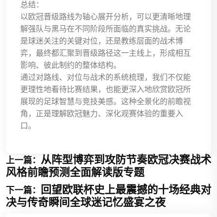
总结：
以欧冠晋级路线为轴心展开分析，可以更清晰地理
解强队与黑马在不同阶段所面临的真实挑战。无论
是球迷关注的关键对位，还是教练层面的战术博
弈，最终都汇聚到晋级路径这一主线上，形成相互
影响、彼此制约的整体结构。
通过对路线、对位与战术的系统梳理，我们不仅能
更理性地看待比赛结果，也能更深入地欣赏欧冠所
展现的足球智慧与竞技美感。这种全景化的前瞻视
角，正是理解欧冠魅力、深化观赛体验的重要入
口。
从阵型博弈到攻防节奏欧冠决赛战术
上一篇：
风格前瞻预测全面解读版专题
回望欧联杯史上最震撼的十场经典对
下一篇：
决与传奇瞬间全球迷记忆盛宴之夜