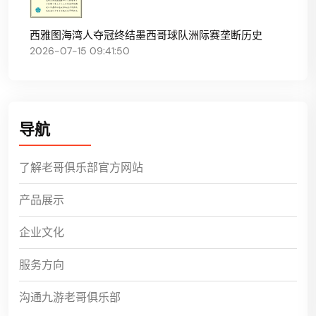
西雅图海湾人夺冠终结墨西哥球队洲际赛垄断历史
2026-07-15 09:41:50
导航
了解老哥俱乐部官方网站
产品展示
企业文化
服务方向
沟通九游老哥俱乐部