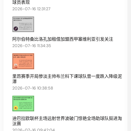
球员表现
2026-07-16 12:31:27
阿尔伯特桑比洛孔加租借加盟西甲塞维利亚引发关注
2026-07-16 11:34:35
里昂赛季开局惨淡主帅布兰科下课球队曾一度跌入降级泥
潭
2026-07-16 10:38:58
迪巴拉欧联杯主场远射世界波破门惊艳全场助球队挺进淘
汰赛
2026-07-16 09:42:04