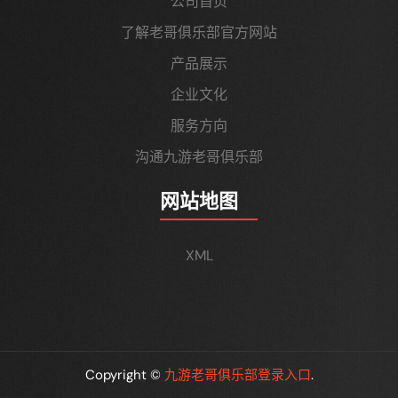
公司首页
了解老哥俱乐部官方网站
产品展示
企业文化
服务方向
沟通九游老哥俱乐部
网站地图
XML
Copyright ©
九游老哥俱乐部登录入口
.