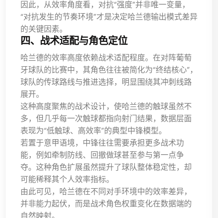
因此，从效率角度看，对抗“强度”并非唯一变量，
“对抗发生的节奏环境”才是决定哈兰德输出模式差异
的关键因素。
四、战术适配与角色定位
哈兰德的效率高度依赖战术适配程度。在对阵葡萄
牙球队的比赛中，其角色往往被简化为“终结核心”，
球队的传球路线与推进选择，明显围绕其冲刺线路
展开。
这种高度聚焦的战术设计，使哈兰德的触球虽然不
多，但几乎每一次触球都指向射门结果，数据层面
表现为“低触球、高效率”的典型中锋模型。
若置于意甲语境，中锋往往需要承担更多战术功
能，例如牵制防线、回撤做球甚至参与第一点争
夺。这种角色扩展虽然提升了球队整体稳定性，却
可能稀释其个人效率指标。
由此可见，哈兰德在不同对手环境中的效率差异，
并非能力起伏，而是战术角色权重变化在数据端的
自然映射。