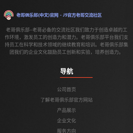
老哥俱乐部-老哥必备的交流社区我们致力于创造卓越的工
作环境，激发员工的创造力和潜力。老哥俱乐部平台我们支
持员工在科学和技术领域的继续教育和培训。老哥俱乐部集
团我们的企业文化鼓励员工创新和实验，培养创造力。
导航
公司首页
了解老哥俱乐部官方网站
产品展示
企业文化
服务方向