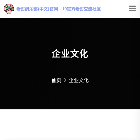
企业文化
首页
企业文化