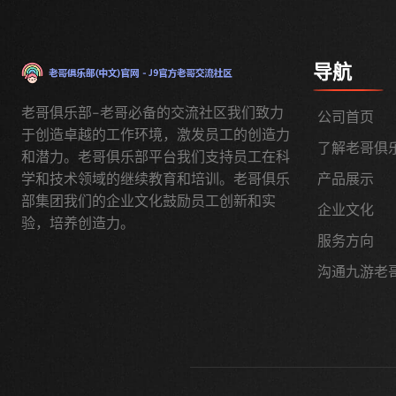
导航
老哥俱乐部-老哥必备的交流社区我们致力
公司首页
于创造卓越的工作环境，激发员工的创造力
了解老哥俱
和潜力。老哥俱乐部平台我们支持员工在科
产品展示
学和技术领域的继续教育和培训。老哥俱乐
部集团我们的企业文化鼓励员工创新和实
企业文化
验，培养创造力。
服务方向
沟通九游老