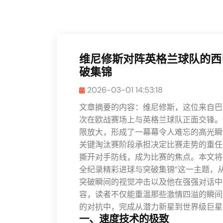
维尼修斯对阵英格兰球队的西
破集锦
2026-03-01 14:53:18
文章摘要的内容：维尼修斯，这位来自巴
次在欧战赛场上与英格兰球队正面交锋。
限放大，形成了一幕幕令人难忘的高光瞬
关键淘汰赛阶段承担决定比赛走势的重任
撕开对手防线，成为比赛的焦点。本文将
全纪录精彩进球与突破集锦”这一主题，
突破瞬间的视觉冲击以及他在强强对话中
容，读者不仅能重温那些激情四溢的瞬间
的对抗中，完成从潜力新星到世界级巨星
一、速度技术的极致