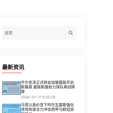
最新资讯
齐尔克泽正式转会加盟曼联开启
新篇章 曼联新援助力球队再创辉
煌
2026-07-17 12:35:08
马竞以高价签下阿尔瓦雷斯强化
进攻阵容全力冲击西甲与欧冠双