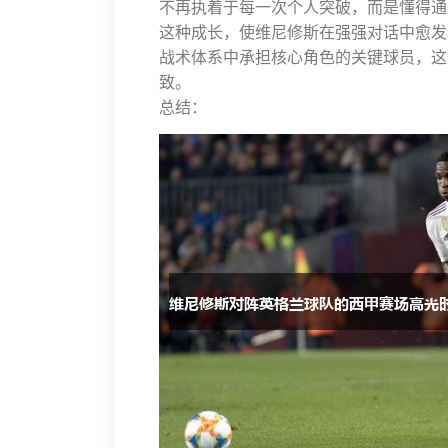
不再执着于每一次个人突破，而是懂得通
这种成长，使维尼修斯在强强对话中愈发
战术体系中承担核心角色的关键球员，这
致。
总结：