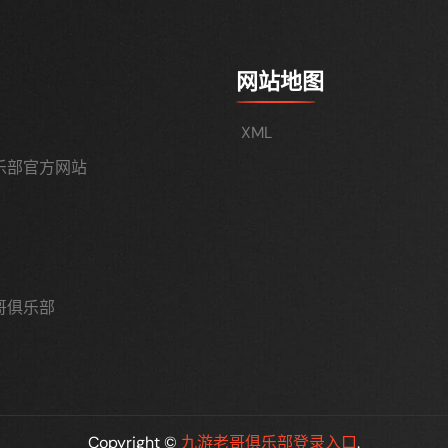
网站地图
XML
乐部官方网站
哥俱乐部
Copyright ©
九游老哥俱乐部登录入口
.