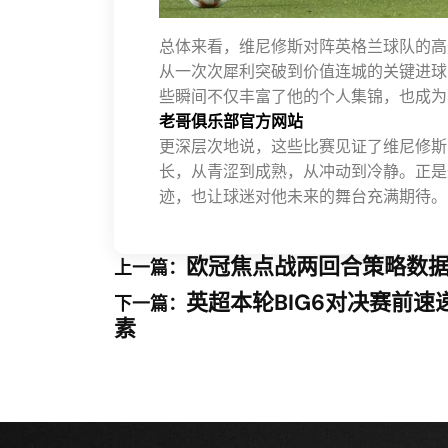
总体来看，维尼修斯对阵英格兰球队的高
从一次次犀利突破到价值连城的关键进球
些瞬间不仅丰富了他的个人集锦，也成为
老哥俱乐部官方网站
更深层次地说，这些比赛见证了维尼修斯
长，从青涩到成熟，从冲动到冷静。正是
迹，也让球迷对他未来的舞台充满期待。
欧冠焦点战两回合策略数
上一篇：
英超本轮BIG6对决赛前
下一篇：
素