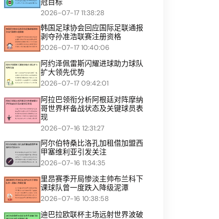
冠目标
2026-07-17 11:38:28
韩国足球协会回应国际足联通报
剥夺孙准浩联赛注册资格
2026-07-17 10:40:06
阿约泽佩雷斯闪耀进球助力球队
扩大领先优势
2026-07-17 09:42:01
阿拉巴领衔分析阿根廷对阵摩纳
哥世界杯备战状态及关键球员表
现
2026-07-16 12:31:27
阿尔伯特桑比洛孔加租借加盟西
甲塞维利亚引发关注
2026-07-16 11:34:35
里昂赛季开局惨淡主帅布兰科下
课球队曾一度跌入降级泥潭
2026-07-16 10:38:58
迪巴拉欧联杯主场远射世界波破