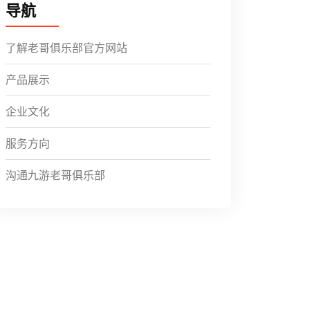
导航
了解老哥俱乐部官方网站
产品展示
企业文化
服务方向
沟通九游老哥俱乐部