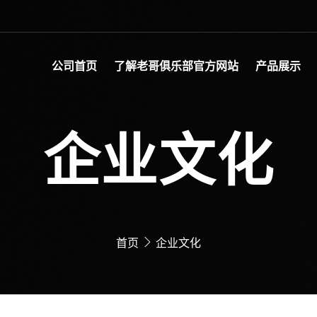
公司首页
了解老哥俱乐部官方网站
产品展示
企业文化
首页
企业文化