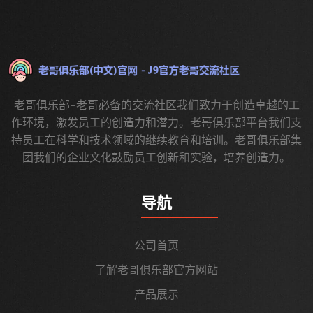
老哥俱乐部-老哥必备的交流社区我们致力于创造卓越的工
作环境，激发员工的创造力和潜力。老哥俱乐部平台我们支
持员工在科学和技术领域的继续教育和培训。老哥俱乐部集
团我们的企业文化鼓励员工创新和实验，培养创造力。
导航
公司首页
了解老哥俱乐部官方网站
产品展示