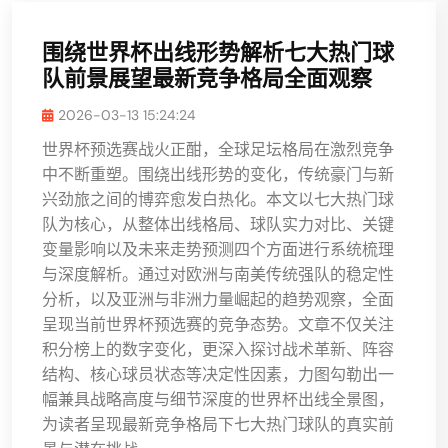
围绕世界杯出线形势解析七大热门球
队前景展望最新竞争格局全面观察
2026-03-13 15:24:24
世界杯预选赛战火正酣，全球足坛格局在激烈竞争
中不断重塑。围绕出线形势的变化，传统豪门与新
兴劲旅之间的博弈愈发白热化。本文以七大热门球
队为核心，从整体出线格局、球队实力对比、关键
变量影响以及未来走势预测四个方面进行系统梳理
与深度解析。通过对欧洲与南美传统强队的稳定性
分析，以及亚洲与非洲力量崛起的趋势观察，全面
呈现当前世界杯预选赛的竞争态势。文章不仅关注
积分榜上的数字变化，更深入探讨战术革新、阵容
结构、核心球员状态等决定性因素，力图勾勒出一
幅兼具战略高度与细节深度的世界杯出线全景图，
为读者呈现最新竞争格局下七大热门球队的真实前