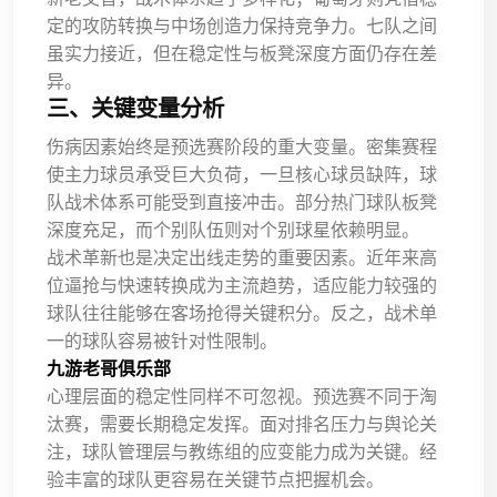
定的攻防转换与中场创造力保持竞争力。七队之间
虽实力接近，但在稳定性与板凳深度方面仍存在差
异。
三、关键变量分析
伤病因素始终是预选赛阶段的重大变量。密集赛程
使主力球员承受巨大负荷，一旦核心球员缺阵，球
队战术体系可能受到直接冲击。部分热门球队板凳
深度充足，而个别队伍则对个别球星依赖明显。
战术革新也是决定出线走势的重要因素。近年来高
位逼抢与快速转换成为主流趋势，适应能力较强的
球队往往能够在客场抢得关键积分。反之，战术单
一的球队容易被针对性限制。
九游老哥俱乐部
心理层面的稳定性同样不可忽视。预选赛不同于淘
汰赛，需要长期稳定发挥。面对排名压力与舆论关
注，球队管理层与教练组的应变能力成为关键。经
验丰富的球队更容易在关键节点把握机会。