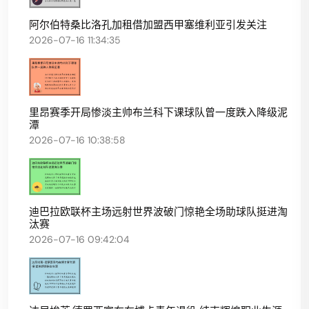
阿尔伯特桑比洛孔加租借加盟西甲塞维利亚引发关注
2026-07-16 11:34:35
里昂赛季开局惨淡主帅布兰科下课球队曾一度跌入降级泥
潭
2026-07-16 10:38:58
迪巴拉欧联杯主场远射世界波破门惊艳全场助球队挺进淘
汰赛
2026-07-16 09:42:04