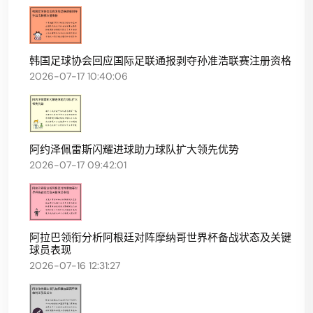
韩国足球协会回应国际足联通报剥夺孙准浩联赛注册资格
2026-07-17 10:40:06
阿约泽佩雷斯闪耀进球助力球队扩大领先优势
2026-07-17 09:42:01
阿拉巴领衔分析阿根廷对阵摩纳哥世界杯备战状态及关键
球员表现
2026-07-16 12:31:27