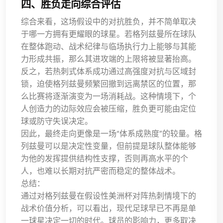
四、胜负走向综合评估
综合来看，这场假设中的对抗胜负，并不简单取决
于哪一方拥有更耀眼的球星。若格列兹曼所在球队
在整体跑动、战术纪律与临场执行力上能够与其能
力形成共振，那么其进攻端的上限将被显著抬高。
反之，若热刺式体系成功通过高强度对抗与区域封
锁，迫使格列兹曼频繁回撤到远离禁区的位置，那
么比赛将逐渐演变为一场消耗战。这种情境下，个
人创造力的边际效应会被压缩，胜负更可能由定位
球或防守失误决定。
因此，最终走向更像是一场“体系成熟度”的较量。格
列兹曼可以是决定性变量，但前提是球队整体能够
为他的发挥提供结构性支撑，否则再高水平的个
人，也难以长期对抗严密而稳定的整体战术。
总结：
通过对格列兹曼在假设性美洲杯对阵热刺情境下的
战术价值分析，可以看出，现代足球早已不再是单
一球星决定一切的时代。球员的影响力，更多取决