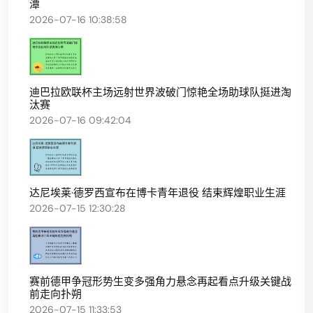
潭
2026-07-16 10:38:58
迪巴拉欧联杯主场远射世界波破门惊艳全场助球队挺进淘
汰赛
2026-07-16 09:42:04
达尼埃莱·德罗西宣布在博卡青年退役 结束辉煌职业生涯
2026-07-15 12:30:28
赛前德甲争冠形势生变多强角力悬念再起看点升级关键战
前走向扑朔
2026-07-15 11:33:53