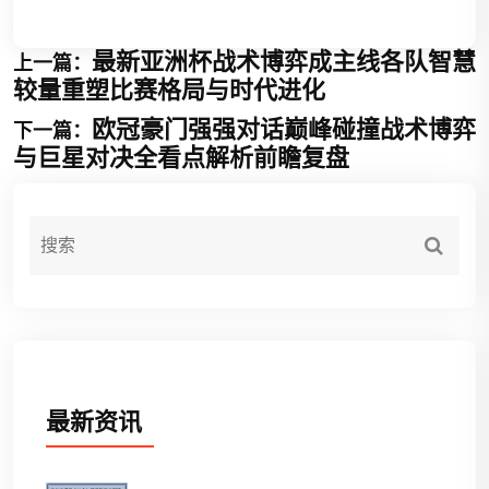
最新亚洲杯战术博弈成主线各队智慧
上一篇：
较量重塑比赛格局与时代进化
欧冠豪门强强对话巅峰碰撞战术博弈
下一篇：
与巨星对决全看点解析前瞻复盘
最新资讯