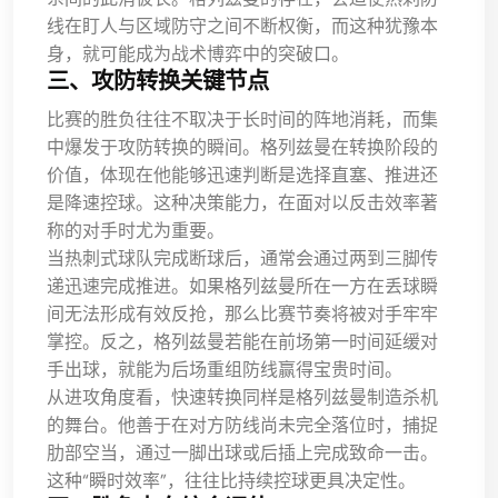
线在盯人与区域防守之间不断权衡，而这种犹豫本
身，就可能成为战术博弈中的突破口。
三、攻防转换关键节点
比赛的胜负往往不取决于长时间的阵地消耗，而集
中爆发于攻防转换的瞬间。格列兹曼在转换阶段的
价值，体现在他能够迅速判断是选择直塞、推进还
是降速控球。这种决策能力，在面对以反击效率著
称的对手时尤为重要。
当热刺式球队完成断球后，通常会通过两到三脚传
递迅速完成推进。如果格列兹曼所在一方在丢球瞬
间无法形成有效反抢，那么比赛节奏将被对手牢牢
掌控。反之，格列兹曼若能在前场第一时间延缓对
手出球，就能为后场重组防线赢得宝贵时间。
从进攻角度看，快速转换同样是格列兹曼制造杀机
的舞台。他善于在对方防线尚未完全落位时，捕捉
肋部空当，通过一脚出球或后插上完成致命一击。
这种“瞬时效率”，往往比持续控球更具决定性。