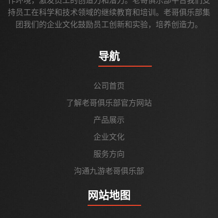
作环境，激发员工的创造力和潜力。老哥俱乐部平台我们支
持员工在科学和技术领域的继续教育和培训。老哥俱乐部集
团我们的企业文化鼓励员工创新和实验，培养创造力。
导航
公司首页
了解老哥俱乐部官方网站
产品展示
企业文化
服务方向
沟通九游老哥俱乐部
网站地图