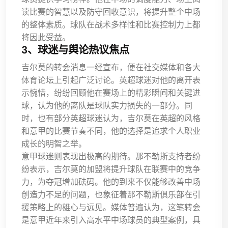
读比赛的智慧以及防守回收意识，将提升整个中场
的整体素质。球队在战术多样性和比赛控制力上都
将因此受益。
3、球迷与舆论热议焦点
吉尔莫的转会消息一经宣布，便在社交媒体和各大
体育论坛上引起广泛讨论。英超球迷对他的离开表
示惋惜，纷纷回顾他在赛场上的精彩瞬间和关键进
球，认为他的离队是球队实力损失的一部分。同
时，也有部分英超球迷认为，吉尔莫在英超的风格
和意甲的比赛节奏不同，他的选择是追求个人职业
成长的明智之举。
意甲球迷则表现出极高的期待。那不勒斯支持者纷
纷表示，吉尔莫的加盟将提升球队在联赛中的竞争
力，为夺冠增加砝码。他的到来不仅能够改善中场
创造力不足的问题，也象征着那不勒斯俱乐部在引
援策略上的雄心与远见。媒体普遍认为，这笔转会
是意甲近年来引入高水平中场球员的典型案例，具