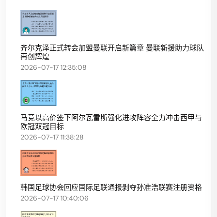
齐尔克泽正式转会加盟曼联开启新篇章 曼联新援助力球队
再创辉煌
2026-07-17 12:35:08
马竞以高价签下阿尔瓦雷斯强化进攻阵容全力冲击西甲与
欧冠双冠目标
2026-07-17 11:38:28
韩国足球协会回应国际足联通报剥夺孙准浩联赛注册资格
2026-07-17 10:40:06