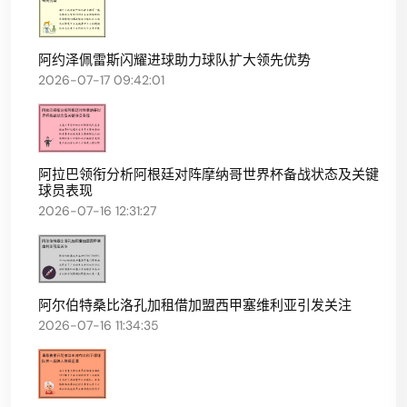
阿约泽佩雷斯闪耀进球助力球队扩大领先优势
2026-07-17 09:42:01
阿拉巴领衔分析阿根廷对阵摩纳哥世界杯备战状态及关键
球员表现
2026-07-16 12:31:27
阿尔伯特桑比洛孔加租借加盟西甲塞维利亚引发关注
2026-07-16 11:34:35