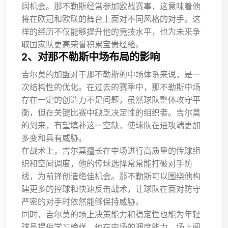
阔机会。那不勒斯经常参加欧战赛事，这意味着他
将在欧冠和欧联的舞台上面对不同风格的对手。这
样的经历不仅能够提升他的竞技水平，也为未来争
取国家队更高荣誉积累宝贵经验。
2、对那不勒斯中场布局的影响
吉尔莫的加盟对于那不勒斯的中场体系来说，是一
次结构性的优化。在过去的赛季中，那不勒斯中场
存在一定的创造力不足问题，虽然球队整体攻守平
衡，但在关键比赛中缺乏决定性的组织者。吉尔莫
的到来，有望填补这一空缺，使球队在进攻端更加
多变和具有威胁。
在战术上，吉尔莫擅长在中场进行高质量的传球组
织和空间调度，他的传球选择常常能打破对手防
线，为前锋创造绝佳机会。那不勒斯可以围绕他构
建更多的控球和快速反击战术，让球队在面对防守
严密的对手时依然能够保持威胁。
同时，吉尔莫的场上决策能力和稳定性也能为年轻
球员提供学习榜样。他在中场的调度能力、场上阅