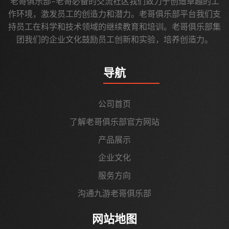
老哥俱乐部-老哥必备的交流社区我们致力于创造卓越的工
作环境，激发员工的创造力和潜力。老哥俱乐部平台我们支
持员工在科学和技术领域的继续教育和培训。老哥俱乐部集
团我们的企业文化鼓励员工创新和实验，培养创造力。
导航
公司首页
了解老哥俱乐部官方网站
产品展示
企业文化
服务方向
沟通九游老哥俱乐部
网站地图