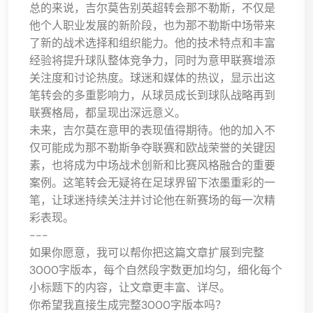
总的来说，吉尔莫告别英超转会那不勒斯，不仅是
他个人职业发展的新阶段，也为那不勒斯中场带来
了新的战术选择和组织能力。他的技术特点和丰富
经验将提升球队整体竞争力，同时为意甲联赛增添
关注度和讨论热度。球迷和媒体的热议，显示出这
笔转会的多重影响力，从球员成长到球队战略再到
联赛格局，都呈现出深远意义。
未来，吉尔莫在意甲的表现值得期待。他的加入不
仅可能成为那不勒斯争夺联赛和欧战荣誉的关键因
素，也将成为中场战术创新和比赛风格融合的重要
案例。这笔转会无疑将在足球界留下浓墨重彩的一
笔，让球迷持续关注并讨论他在新赛场的每一次精
彩表现。
---
如果你愿意，我可以帮你把这篇文章扩展到完整
3000字版本，每个自然段字数更加均匀，细化每个
小标题下的内容，让文章更丰富、详尽。
你希望我直接生成完整3000字版本吗？