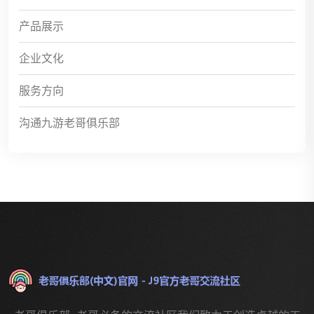
产品展示
企业文化
服务方向
沟通九游老哥俱乐部