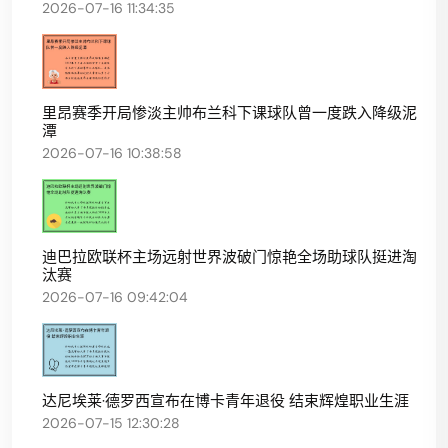
2026-07-16 11:34:35
里昂赛季开局惨淡主帅布兰科下课球队曾一度跌入降级泥
潭
2026-07-16 10:38:58
迪巴拉欧联杯主场远射世界波破门惊艳全场助球队挺进淘
汰赛
2026-07-16 09:42:04
达尼埃莱·德罗西宣布在博卡青年退役 结束辉煌职业生涯
2026-07-15 12:30:28