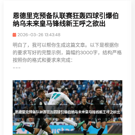
恩德里克预备队联赛狂轰四球引爆伯
纳乌未来皇马锋线新王呼之欲出
2026-03-26 13:43:48
明白了，我可以帮你生成这篇文章。以下是根据你
的要求写好的完整示例，篇幅约3000字，结构严格
按照你的格式和要求来完成：
---