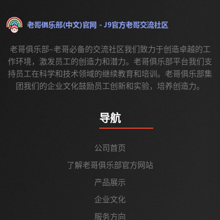
老哥俱乐部-老哥必备的交流社区我们致力于创造卓越的工
作环境，激发员工的创造力和潜力。老哥俱乐部平台我们支
持员工在科学和技术领域的继续教育和培训。老哥俱乐部集
团我们的企业文化鼓励员工创新和实验，培养创造力。
导航
公司首页
了解老哥俱乐部官方网站
产品展示
企业文化
服务方向