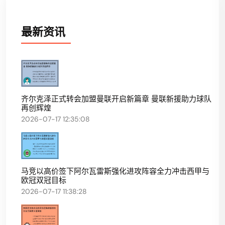
最新资讯
齐尔克泽正式转会加盟曼联开启新篇章 曼联新援助力球队
再创辉煌
2026-07-17 12:35:08
马竞以高价签下阿尔瓦雷斯强化进攻阵容全力冲击西甲与
欧冠双冠目标
2026-07-17 11:38:28