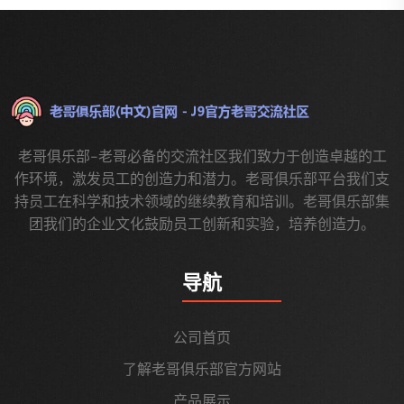
老哥俱乐部-老哥必备的交流社区我们致力于创造卓越的工
作环境，激发员工的创造力和潜力。老哥俱乐部平台我们支
持员工在科学和技术领域的继续教育和培训。老哥俱乐部集
团我们的企业文化鼓励员工创新和实验，培养创造力。
导航
公司首页
了解老哥俱乐部官方网站
产品展示