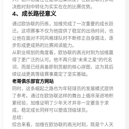
决胜时刻中转化为实实在在的比赛优势。
4、成长路径意义
通过欧协联的历练，加维完成了一次重要的成长跃
迁。这项赛事不仅为他提供了稳定的出场时间，也
让他在面对不同风格球队时不断修正自身踢法，逐
步形成更成熟的比赛阅读能力。
从职业规划的角度看，欧协联的高光时刻为加维赢
得了更广泛的认可。他不再只是“未来之星”的代名
词，而是已经具备即刻贡献的核心拼图，这为其后
续征战更高等级赛事奠定了坚实基础。
老哥俱乐部官方网站
同时，这条崛起之路也为年轻球员的发展模式提供
了参考。通过在欧协联这样的舞台上循序渐进地积
累经验，加维证明了少年天才并非一定要急于求
成，稳定成长同样可以塑造顶级球员。
总结：
综合来看，加维在欧协联的高光时刻，既是个人天