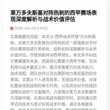
莱万多夫斯基对阵热刺的西甲赛场表
现深度解析与战术价值评估
2026-04-03 11:41:52
文章摘要的内容：本文以“西甲战术环境”为分析框
架，对莱万多夫斯基在对阵热刺这一高强度对手时
的比赛表现进行系统化、结构化的深度解析与战术
价值评估。尽管热刺并非西甲球队，本文并不纠结
于赛事属性本身，而是将比赛置于西甲节奏、空间
利用与战术要求之中，重点考察莱万在技术执行、
战术适配、团队协作以及比赛影响力等层面的综合
表现。文章从个人进攻效率、无球战术价值、对球
队整体攻防结构的牵引作用，以及其对对手防线的
战略压迫四个方面展开，力求揭示莱万多夫斯基作
为顶级中锋，在面对英超风格防守时，如何通过西
甲式的技术与意识实现战术升维。通过多维度拆