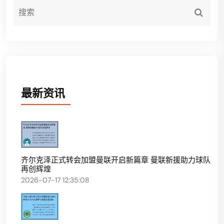
最新资讯
齐尔克泽正式转会加盟曼联开启新篇章 曼联新援助力球队
再创辉煌
2026-07-17 12:35:08