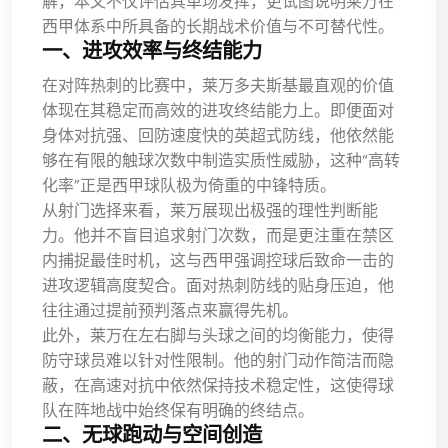
解，本文不仅评估其单场发挥，更试图说明莱万在
西甲体系中所具备的长期战术价值与不可替代性。
一、进攻效率与终结能力
在对阵热刺的比赛中，莱万多夫斯基最直观的价值
体现在其稳定而高效的进攻终结能力上。即便面对
身体对抗强、回防速度快的英超式防线，他依然能
够在有限的触球次数中制造实质性威胁，这种“高转
化率”正是西甲球队极为倚重的中锋特质。
从射门选择来看，莱万展现出极强的理性判断能
力。他并不盲目追求射门次数，而是更注重在禁区
内捕捉最佳时机，这与西甲强调控球后致命一击的
进攻逻辑高度契合。面对热刺防线的贴身压迫，他
往往通过提前预判落点来赢得先机。
此外，莱万在左右脚与头球之间的均衡能力，使得
防守球员难以针对性限制。他的射门动作简洁而隐
蔽，在高速对抗中依然保持技术稳定性，这使得球
队在阵地战中始终保有明确的终结点。
二、无球跑动与空间创造