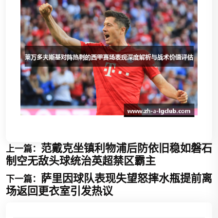
范戴克坐镇利物浦后防依旧稳如磐石
上一篇：
制空无敌头球统治英超禁区霸主
萨里因球队表现失望怒摔水瓶提前离
下一篇：
场返回更衣室引发热议