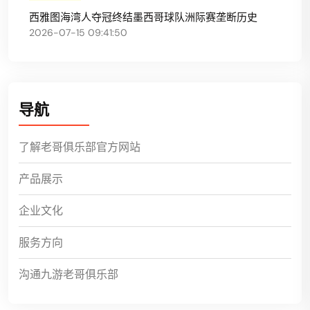
西雅图海湾人夺冠终结墨西哥球队洲际赛垄断历史
2026-07-15 09:41:50
导航
了解老哥俱乐部官方网站
产品展示
企业文化
服务方向
沟通九游老哥俱乐部