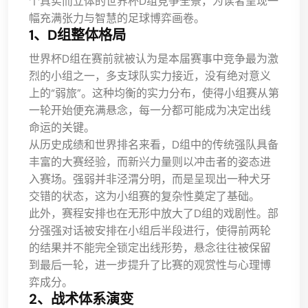
个真实而立体的世界杯D组竞争全景，为读者呈现一
幅充满张力与智慧的足球博弈画卷。
1、D组整体格局
世界杯D组在赛前就被认为是本届赛事中竞争最为激
烈的小组之一，多支球队实力接近，没有绝对意义
上的“弱旅”。这种均衡的实力分布，使得小组赛从第
一轮开始便充满悬念，每一分都可能成为决定出线
命运的关键。
从历史成绩和世界排名来看，D组中的传统强队具备
丰富的大赛经验，而新兴力量则以冲击者的姿态进
入赛场。强弱并非泾渭分明，而是呈现出一种犬牙
交错的状态，这为小组赛的复杂性奠定了基础。
此外，赛程安排也在无形中放大了D组的戏剧性。部
分强强对话被安排在小组后半段进行，使得前两轮
的结果并不能完全锁定出线形势，悬念往往被保留
到最后一轮，进一步提升了比赛的观赏性与心理博
弈成分。
2、战术体系演变