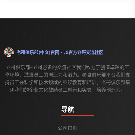
老哥俱乐部-老哥必备的交流社区我们致力于创造卓越的工
作环境，激发员工的创造力和潜力。老哥俱乐部平台我们支
持员工在科学和技术领域的继续教育和培训。老哥俱乐部集
团我们的企业文化鼓励员工创新和实验，培养创造力。
导航
公司首页