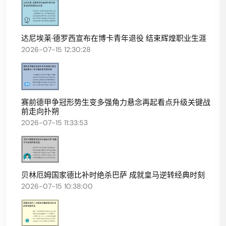
达尼埃莱·德罗西宣布在博卡青年退役 结束辉煌职业生涯
2026-07-15 12:30:28
赛前德甲争冠形势生变多强角力悬念再起看点升级关键战
前走向扑朔
2026-07-15 11:33:53
贝林厄姆国家德比补时绝杀巴萨 成就皇马逆转经典时刻
2026-07-15 10:38:00