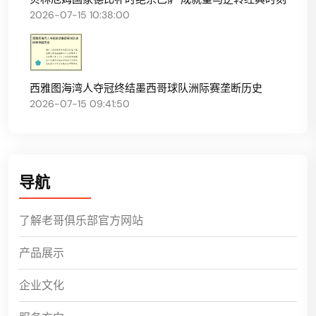
2026-07-15 10:38:00
西雅图海湾人夺冠终结墨西哥球队洲际赛垄断历史
2026-07-15 09:41:50
导航
了解老哥俱乐部官方网站
产品展示
企业文化