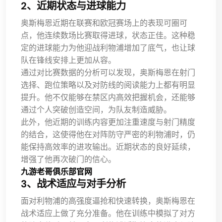
2、近期状态与进球能力
奥斯梅恩近期在联赛和欧冠赛场上的表现可圈可
点，他连续数场比赛取得进球，状态正佳。这种稳
定的进球能力为他迎战利物浦增加了底气，也让球
队在锋线安排上更加从容。
通过对比赛数据的分析可以发现，奥斯梅恩在射门
选择、跑位策略以及对防线的阅读能力上都有明显
提升。他不仅能够在禁区内高效把握机会，还能够
通过个人突破创造空间，为队友制造威胁。
此外，他近期的训练内容更加注重速度与射门精度
的结合，这使得他在对阵防守严密的利物浦时，仍
能保持高效率的进攻输出。近期状态的良好延续，
增强了他再次破门的信心。
九游老哥俱乐部官网
3、战术适应与对手分析
面对利物浦的高强度逼抢和快速转换，奥斯梅恩在
战术适应上做了充分准备。他在训练中模拟了对方