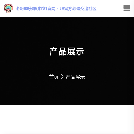
产品展示
首页
产品展示