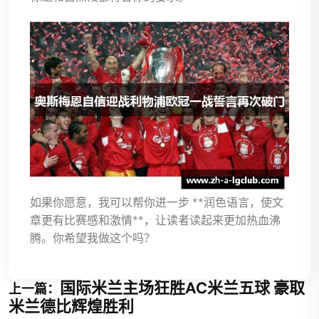
如果你愿意，我可以帮你进一步 **润色语言，使文
章更有比赛感和激情**，让读者读起来更加热血沸
腾。你希望我做这个吗？
国际米兰主场狂胜AC米兰五球 豪取
上一篇：
米兰德比辉煌胜利