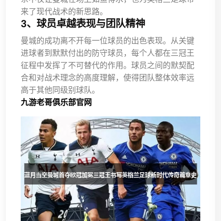
来了现代战术的新思路。
3、球员卓越表现与团队精神
曼城的成功离不开每一位球员的出色表现。从关键
进球者到默默付出的防守球员，每个人都在三冠王
征程中发挥了不可替代的作用。球员之间的默契配
合和对战术理念的高度理解，使得团队整体效率远
高于其他同级别球队。
九游老哥俱乐部官网