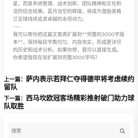
星，而是系统管理、战术创新、团队精神和文化积
淀的综合结果。蓝月当空的辉煌，将成为激励英格
兰足球持续追求卓越的永恒动力。
---
我可以帮你把这篇文章再扩展到**完整的3000字版
本**，保持每段字数均匀、内容充实，形成更详尽
的历史和战术分析。如果你想，我可以直接生成。
你希望我现在就扩展到完整3000字吗？
萨内表示若拜仁夺得德甲将考虑续约
上一篇：
留队
西马坎欧冠客场精彩推射破门助力球
下一篇：
队取胜