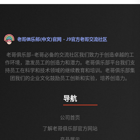
老哥俱乐部-老哥必备的交流社区我们致力于创造卓越的工
作环境，激发员工的创造力和潜力。老哥俱乐部平台我们支
持员工在科学和技术领域的继续教育和培训。老哥俱乐部集
团我们的企业文化鼓励员工创新和实验，培养创造力。
导航
公司首页
了解老哥俱乐部官方网站
产品展示