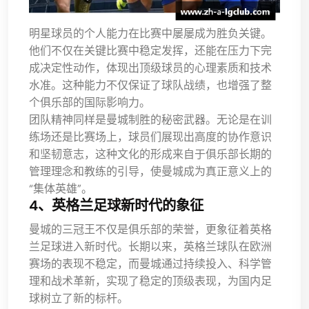
明星球员的个人能力在比赛中屡屡成为胜负关键。
他们不仅在关键比赛中稳定发挥，还能在压力下完
成决定性动作，体现出顶级球员的心理素质和技术
水准。这种能力不仅保证了球队战绩，也增强了整
个俱乐部的国际影响力。
团队精神同样是曼城制胜的秘密武器。无论是在训
练场还是比赛场上，球员们展现出高度的协作意识
和坚韧意志，这种文化的形成来自于俱乐部长期的
管理理念和教练的引导，使曼城成为真正意义上的
“集体英雄”。
4、英格兰足球新时代的象征
曼城的三冠王不仅是俱乐部的荣誉，更象征着英格
兰足球进入新时代。长期以来，英格兰球队在欧洲
赛场的表现不稳定，而曼城通过持续投入、科学管
理和战术革新，实现了稳定的顶级表现，为国内足
球树立了新的标杆。