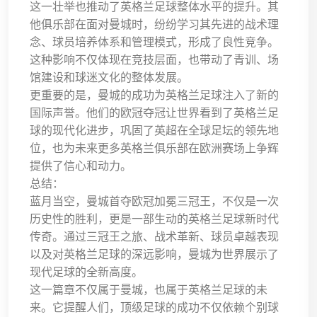
这一壮举也推动了英格兰足球整体水平的提升。其
他俱乐部在面对曼城时，纷纷学习其先进的战术理
念、球员培养体系和管理模式，形成了良性竞争。
这种影响不仅体现在竞技层面，也带动了青训、场
馆建设和球迷文化的整体发展。
更重要的是，曼城的成功为英格兰足球注入了新的
国际声誉。他们的欧冠夺冠让世界看到了英格兰足
球的现代化进步，巩固了英超在全球足坛的领先地
位，也为未来更多英格兰俱乐部在欧洲赛场上争辉
提供了信心和动力。
总结：
蓝月当空，曼城首夺欧冠加冕三冠王，不仅是一次
历史性的胜利，更是一部生动的英格兰足球新时代
传奇。通过三冠王之旅、战术革新、球员卓越表现
以及对英格兰足球的深远影响，曼城为世界展示了
现代足球的全新高度。
这一篇章不仅属于曼城，也属于英格兰足球的未
来。它提醒人们，顶级足球的成功不仅依赖个别球