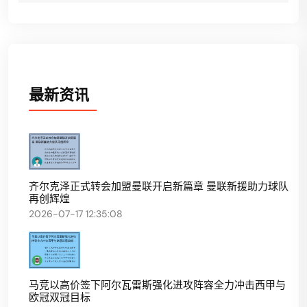
最新资讯
齐尔克泽正式转会加盟曼联开启新篇章 曼联新援助力球队
再创辉煌
2026-07-17 12:35:08
马竞以高价签下阿尔瓦雷斯强化进攻阵容全力冲击西甲与
欧冠双冠目标