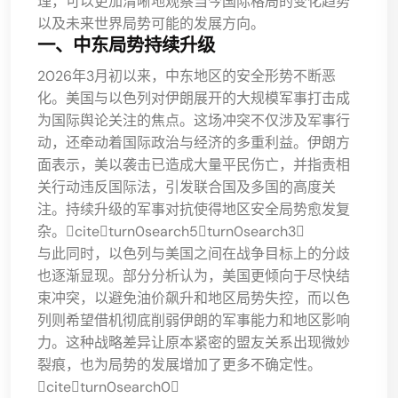
理，可以更加清晰地观察当今国际格局的变化趋势
以及未来世界局势可能的发展方向。
一、中东局势持续升级
2026年3月初以来，中东地区的安全形势不断恶
化。美国与以色列对伊朗展开的大规模军事打击成
为国际舆论关注的焦点。这场冲突不仅涉及军事行
动，还牵动着国际政治与经济的多重利益。伊朗方
面表示，美以袭击已造成大量平民伤亡，并指责相
关行动违反国际法，引发联合国及多国的高度关
注。持续升级的军事对抗使得地区安全局势愈发复
杂。citeturn0search5turn0search3
与此同时，以色列与美国之间在战争目标上的分歧
也逐渐显现。部分分析认为，美国更倾向于尽快结
束冲突，以避免油价飙升和地区局势失控，而以色
列则希望借机彻底削弱伊朗的军事能力和地区影响
力。这种战略差异让原本紧密的盟友关系出现微妙
裂痕，也为局势的发展增加了更多不确定性。
citeturn0search0