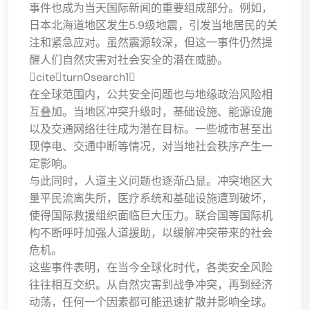
事件也成为当天国际新闻的重要组成部分。例如，
日本北海道地区发生5.9级地震，引发当地居民的关
注和紧急应对。虽然震源较深，但这一事件仍然提
醒人们自然灾害对社会安全的潜在威胁。
citeturn0search1
在全球范围内，公共安全问题也与地缘政治风险相
互叠加。当地区冲突升级时，基础设施、能源设施
以及交通网络往往成为潜在目标。一些城市甚至出
现停电、交通中断等情况，对当地社会秩序产生一
定影响。
与此同时，人道主义问题也逐渐凸显。冲突地区大
量平民流离失所，医疗系统和基础设施遭到破坏，
使得国际救援组织面临巨大压力。联合国等国际机
构不断呼吁加强人道援助，以缓解冲突带来的社会
危机。
这些事件表明，在当今全球化时代，各类安全风险
往往相互交织。从自然灾害到战争冲突，再到经济
动荡，任何一个因素都可能迅速扩散并影响全球。