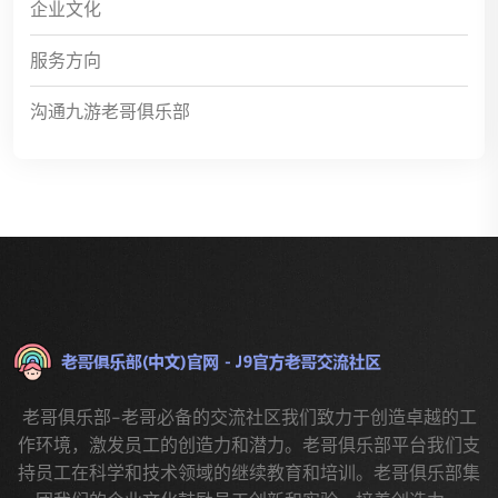
企业文化
服务方向
沟通九游老哥俱乐部
老哥俱乐部-老哥必备的交流社区我们致力于创造卓越的工
作环境，激发员工的创造力和潜力。老哥俱乐部平台我们支
持员工在科学和技术领域的继续教育和培训。老哥俱乐部集