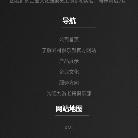
团我们的企业文化鼓励员工创新和实验，培养创造力。
导航
公司首页
了解老哥俱乐部官方网站
产品展示
企业文化
服务方向
沟通九游老哥俱乐部
网站地图
XML