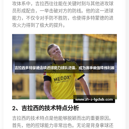
攻体系中，吉拉西往往能在关键时刻与其他进攻球
员形成配合，一举击破对方的防线。他的这一进球
能力，不仅令对手防不胜防，也使得多特蒙德的进
攻火力得到了极大的提升。
2、吉拉西的技术特点分析
吉拉西的技术特点是他能够脱颖而出的重要原因。
首先，他的控球能力非常出色。无论是背身拿球还