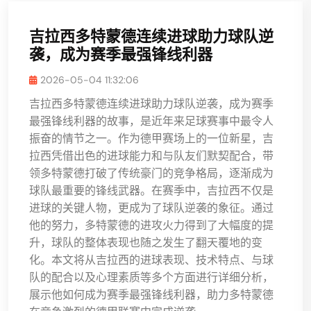
吉拉西多特蒙德连续进球助力球队逆
袭，成为赛季最强锋线利器
2026-05-04 11:32:06
吉拉西多特蒙德连续进球助力球队逆袭，成为赛季
最强锋线利器的故事，是近年来足球赛事中最令人
振奋的情节之一。作为德甲赛场上的一位新星，吉
拉西凭借出色的进球能力和与队友们默契配合，带
领多特蒙德打破了传统豪门的竞争格局，逐渐成为
球队最重要的锋线武器。在赛季中，吉拉西不仅是
进球的关键人物，更成为了球队逆袭的象征。通过
他的努力，多特蒙德的进攻火力得到了大幅度的提
升，球队的整体表现也随之发生了翻天覆地的变
化。本文将从吉拉西的进球表现、技术特点、与球
队的配合以及心理素质等多个方面进行详细分析，
展示他如何成为赛季最强锋线利器，助力多特蒙德