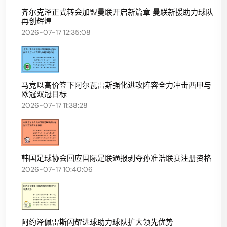
齐尔克泽正式转会加盟曼联开启新篇章 曼联新援助力球队
再创辉煌
2026-07-17 12:35:08
马竞以高价签下阿尔瓦雷斯强化进攻阵容全力冲击西甲与
欧冠双冠目标
2026-07-17 11:38:28
韩国足球协会回应国际足联通报剥夺孙准浩联赛注册资格
2026-07-17 10:40:06
阿约泽佩雷斯闪耀进球助力球队扩大领先优势