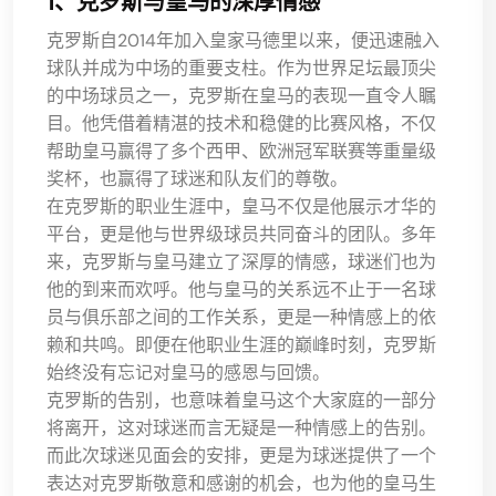
1、克罗斯与皇马的深厚情感
克罗斯自2014年加入皇家马德里以来，便迅速融入
球队并成为中场的重要支柱。作为世界足坛最顶尖
的中场球员之一，克罗斯在皇马的表现一直令人瞩
目。他凭借着精湛的技术和稳健的比赛风格，不仅
帮助皇马赢得了多个西甲、欧洲冠军联赛等重量级
奖杯，也赢得了球迷和队友们的尊敬。
在克罗斯的职业生涯中，皇马不仅是他展示才华的
平台，更是他与世界级球员共同奋斗的团队。多年
来，克罗斯与皇马建立了深厚的情感，球迷们也为
他的到来而欢呼。他与皇马的关系远不止于一名球
员与俱乐部之间的工作关系，更是一种情感上的依
赖和共鸣。即便在他职业生涯的巅峰时刻，克罗斯
始终没有忘记对皇马的感恩与回馈。
克罗斯的告别，也意味着皇马这个大家庭的一部分
将离开，这对球迷而言无疑是一种情感上的告别。
而此次球迷见面会的安排，更是为球迷提供了一个
表达对克罗斯敬意和感谢的机会，也为他的皇马生