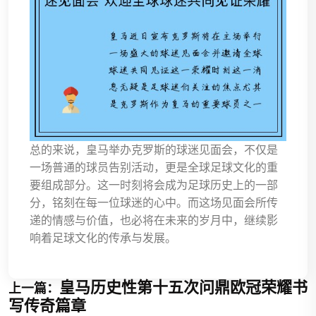
总的来说，皇马举办克罗斯的球迷见面会，不仅是
一场普通的球员告别活动，更是全球足球文化的重
要组成部分。这一时刻将会成为足球历史上的一部
分，铭刻在每一位球迷的心中。而这场见面会所传
递的情感与价值，也必将在未来的岁月中，继续影
响着足球文化的传承与发展。
皇马历史性第十五次问鼎欧冠荣耀书
上一篇：
写传奇篇章