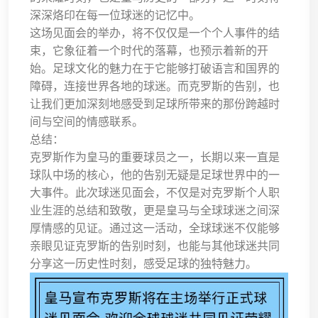
深深烙印在每一位球迷的记忆中。
这场见面会的举办，将不仅仅是一个个人事件的结
束，它象征着一个时代的落幕，也预示着新的开
始。足球文化的魅力在于它能够打破语言和国界的
障碍，连接世界各地的球迷。而克罗斯的告别，也
让我们更加深刻地感受到足球所带来的那份跨越时
间与空间的情感联系。
总结：
克罗斯作为皇马的重要球员之一，长期以来一直是
球队中场的核心，他的告别无疑是足球世界中的一
大事件。此次球迷见面会，不仅是对克罗斯个人职
业生涯的总结和致敬，更是皇马与全球球迷之间深
厚情感的见证。通过这一活动，全球球迷不仅能够
亲眼见证克罗斯的告别时刻，也能与其他球迷共同
分享这一历史性时刻，感受足球的独特魅力。