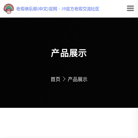
产品展示
首页
产品展示