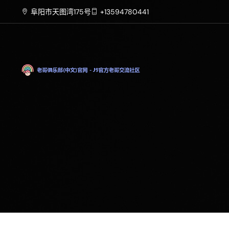
阜阳市天图湾175号
+13594780441