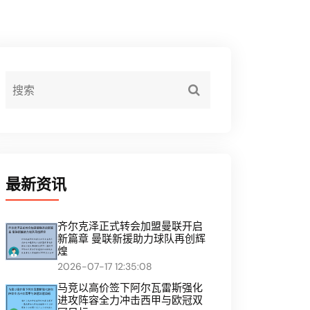
最新资讯
齐尔克泽正式转会加盟曼联开启
新篇章 曼联新援助力球队再创辉
煌
2026-07-17 12:35:08
马竞以高价签下阿尔瓦雷斯强化
进攻阵容全力冲击西甲与欧冠双