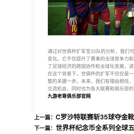
通过对世俱杯扩军至32队的分析，我们
变化。它不仅提升了赛事的全球竞争力和
了足球经济的跨国协作和全球化发展，进
在这个背景下，世俱杯的扩军不仅仅是一
整的关键一步。未来，我们有理由相信，
交流机会，同时也为各大联赛和俱乐部的
九游老哥俱乐部官网
C罗沙特联赛斩35球夺金
上一篇：
世界杯纪念币全系列全球
下一篇：