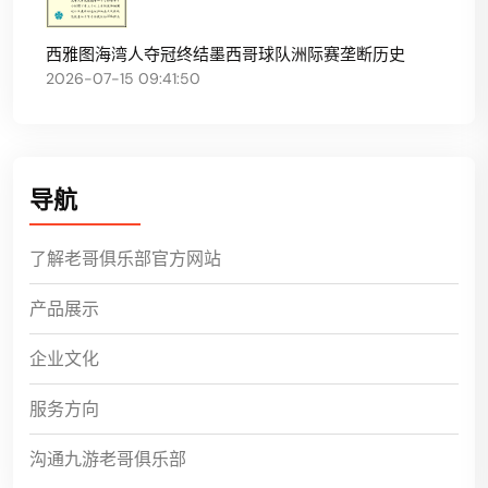
西雅图海湾人夺冠终结墨西哥球队洲际赛垄断历史
2026-07-15 09:41:50
导航
了解老哥俱乐部官方网站
产品展示
企业文化
服务方向
沟通九游老哥俱乐部