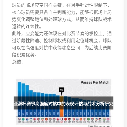
球员的临场应变同样关键。在对手针对性限制下，
核心球员需要具备自主判断能力，能够根据场上局
势变化调整跑位和处理球方式，从而维持球队战术
运转的连续性。
此外，应变能力还体现在对比赛节奏的掌控上。通
过阶段性降速、控制球权或利用定位球机会，球队
可以在高强度对抗中获得喘息空间，为后续比赛阶
段积累优势。
总结：