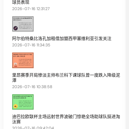
球员表现
2026-07-16 12:31:27
阿尔伯特桑比洛孔加租借加盟西甲塞维利亚引发关注
2026-07-16 11:34:35
里昂赛季开局惨淡主帅布兰科下课球队曾一度跌入降级泥
潭
2026-07-16 10:38:58
迪巴拉欧联杯主场远射世界波破门惊艳全场助球队挺进淘
汰赛
2026-07-16 09:42:04