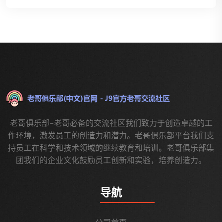
老哥俱乐部-老哥必备的交流社区我们致力于创造卓越的工
作环境，激发员工的创造力和潜力。老哥俱乐部平台我们支
持员工在科学和技术领域的继续教育和培训。老哥俱乐部集
团我们的企业文化鼓励员工创新和实验，培养创造力。
导航