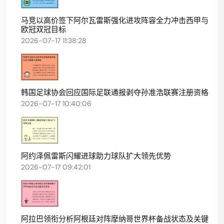
马竞以高价签下阿尔瓦雷斯强化进攻阵容全力冲击西甲与
欧冠双冠目标
2026-07-17 11:38:28
韩国足球协会回应国际足联通报剥夺孙准浩联赛注册资格
2026-07-17 10:40:06
阿约泽佩雷斯闪耀进球助力球队扩大领先优势
2026-07-17 09:42:01
阿拉巴领衔分析阿根廷对阵摩纳哥世界杯备战状态及关键