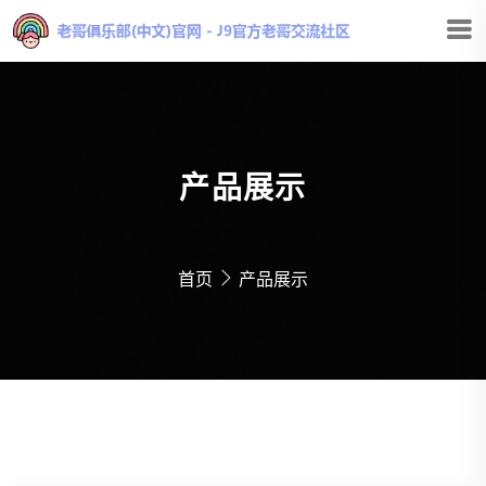
产品展示
首页
产品展示