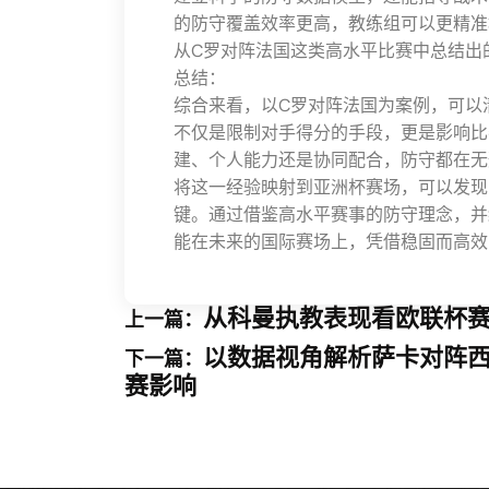
的防守覆盖效率更高，教练组可以更精准
从C罗对阵法国这类高水平比赛中总结出
总结：
综合来看，以C罗对阵法国为案例，可以
不仅是限制对手得分的手段，更是影响比
建、个人能力还是协同配合，防守都在无
将这一经验映射到亚洲杯赛场，可以发现
键。通过借鉴高水平赛事的防守理念，并
能在未来的国际赛场上，凭借稳固而高效
从科曼执教表现看欧联杯
上一篇：
以数据视角解析萨卡对阵
下一篇：
赛影响