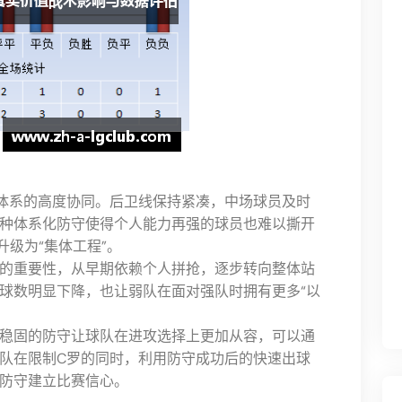
体系的高度协同。后卫线保持紧凑，中场球员及时
种体系化防守使得个人能力再强的球员也难以撕开
升级为“集体工程”。
的重要性，从早期依赖个人拼抢，逐步转向整体站
球数明显下降，也让弱队在面对强队时拥有更多“以
稳固的防守让球队在进攻选择上更加从容，可以通
队在限制C罗的同时，利用防守成功后的快速出球
防守建立比赛信心。