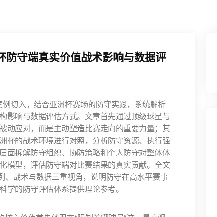
杯防守端真实价值战术影响与数据评
心案例切入，结合亚洲杯赛场的防守实践，系统解析
构影响与数据评估方式。文章首先通过顶级球星与
被动应对，而是主动塑造比赛走向的重要力量；其
洲杯的战术环境进行对照，分析防守资源、执行强
层面拆解防守组织、协防策略和个人防守对整体体
化模型，评估防守端对比赛结果的真实贡献。全文
案例、战术与数据三重视角，说明防守在高水平赛事
科学的防守评估体系提供理论参考。