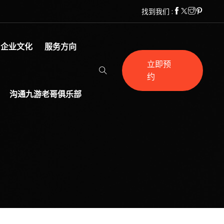
找到我们 :
企业文化
服务方向
立即预
约
沟通九游老哥俱乐部