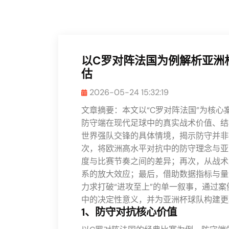
以C罗对阵法国为例解析亚洲
估
2026-05-24 15:32:19
文章摘要：本文以“C罗对阵法国”为核
防守端在现代足球中的真实战术价值、结
世界强队交锋的具体情境，揭示防守并非
次，将欧洲高水平对抗中的防守理念与亚
度与比赛节奏之间的差异；再次，从战术
系的放大效应；最后，借助数据指标与量
力求打破“进攻至上”的单一叙事，通过
中的决定性意义，并为亚洲杯球队构建更
1、防守对抗核心价值