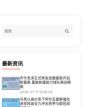
最新资讯
齐尔克泽正式转会加盟曼联开启
新篇章 曼联新援助力球队再创辉
煌
2026-07-17 12:35:08
马竞以高价签下阿尔瓦雷斯强化
进攻阵容全力冲击西甲与欧冠双