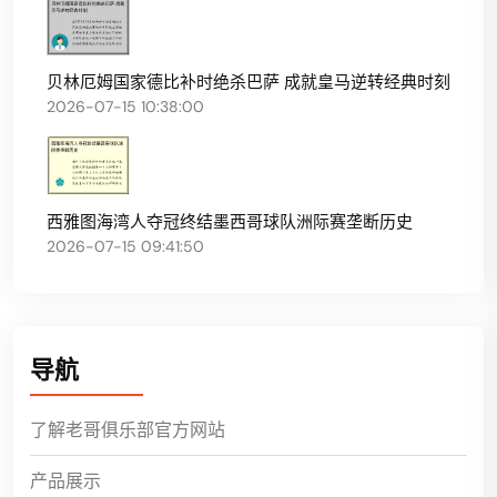
贝林厄姆国家德比补时绝杀巴萨 成就皇马逆转经典时刻
2026-07-15 10:38:00
西雅图海湾人夺冠终结墨西哥球队洲际赛垄断历史
2026-07-15 09:41:50
导航
了解老哥俱乐部官方网站
产品展示