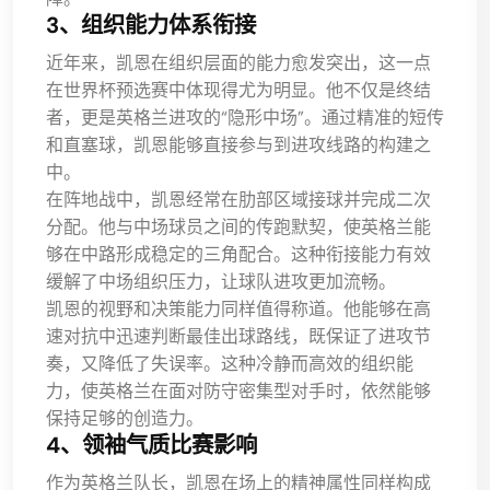
3、组织能力体系衔接
近年来，凯恩在组织层面的能力愈发突出，这一点
在世界杯预选赛中体现得尤为明显。他不仅是终结
者，更是英格兰进攻的“隐形中场”。通过精准的短传
和直塞球，凯恩能够直接参与到进攻线路的构建之
中。
在阵地战中，凯恩经常在肋部区域接球并完成二次
分配。他与中场球员之间的传跑默契，使英格兰能
够在中路形成稳定的三角配合。这种衔接能力有效
缓解了中场组织压力，让球队进攻更加流畅。
凯恩的视野和决策能力同样值得称道。他能够在高
速对抗中迅速判断最佳出球路线，既保证了进攻节
奏，又降低了失误率。这种冷静而高效的组织能
力，使英格兰在面对防守密集型对手时，依然能够
保持足够的创造力。
4、领袖气质比赛影响
作为英格兰队长，凯恩在场上的精神属性同样构成