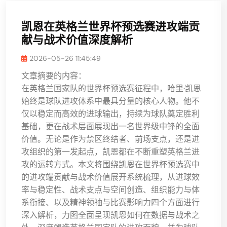
凯恩在英格兰世界杯预选赛进攻端贡
献与战术价值深度解析
2026-05-26 11:45:49
文章摘要的内容：
在英格兰国家队的世界杯预选赛征程中，哈里·凯恩
始终是球队进攻体系中最具分量的核心人物。他不
仅以稳定而高效的进球输出，持续为球队奠定胜利
基础，更在战术层面展现出一名世界级中锋的全面
价值。无论是作为禁区终结者、前场支点，还是进
攻组织的第一发起点，凯恩都在不断重塑英格兰进
攻的运转方式。本文将围绕凯恩在世界杯预选赛中
的进攻端贡献与战术价值展开系统梳理，从进球效
率与稳定性、战术支点与空间创造、组织能力与体
系衔接、以及精神领袖与比赛影响力四个方面进行
深入解析，力图全面呈现凯恩如何在数据与战术之