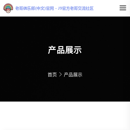
产品展示
首页
产品展示