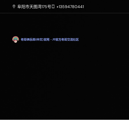
阜阳市天图湾175号
+13594780441