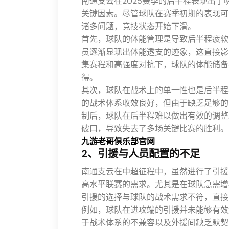
南通支云在2025赛季的后半程表现出
关键因素。尽管球队在赛季初期的表现可
诸多问题，竞技状态开始下滑。
首先，球队的体能管理是导致后半程疲软
员逐渐显现出体能透支的迹象，这直接影
集赛程和高强度对抗下，球队的体能储备
得。
其次，球队在战术上的单一性也是后半程
的战术体系收效良好，但由于缺乏足够的
制后，球队在后半程难以做出有效的调整
破口，导致失去了多场关键比赛的胜利。
九游老哥俱乐部官网
2、引援与人员配置的不足
南通支云在中超征程中，虽然进行了引援
高水平联赛的需求。尤其是在球队急需增
引援的选择与球队的战术需求不符，直接
例如，球队在进攻端的引援并未能够有效
于战术体系的不兼容以及外援间缺乏默契