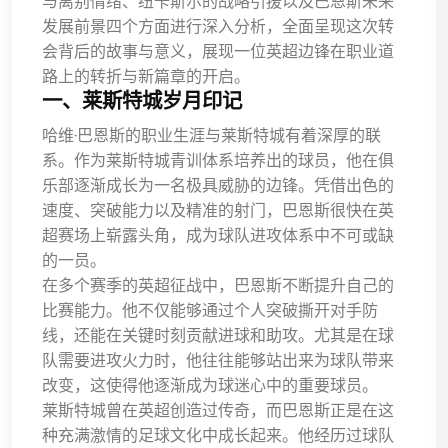
与离别情绪、纽卡斯尔的战略引援以及巴恩斯未来
发展前景四个方面进行深入分析，全面呈现这次转
会背后的故事与意义，展现一位英超边锋在职业道
路上的转折与新篇章的开启。
一、莱斯特城岁月印记
哈维·巴恩斯的职业生涯与莱斯特城有着深厚的联
系。作为莱斯特城青训体系培养出的球员，他在俱
乐部逐渐成长为一名极具威胁的边锋。凭借出色的
速度、突破能力以及精准的射门，巴恩斯很快在英
超赛场上崭露头角，成为球队进攻体系中不可或缺
的一员。
在多个赛季的英超征战中，巴恩斯不断提升自己的
比赛能力。他不仅能够通过个人突破撕开对手防
线，还能在关键时刻贡献进球和助攻。尤其是在球
队需要进攻火力时，他往往能够站出来为球队带来
改变，这使得他逐渐成为球迷心中的重要球员。
莱斯特城曾在英超创造过传奇，而巴恩斯正是在这
种充满激情的足球文化中成长起来。他经历过球队