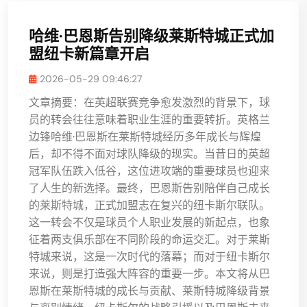
哈维·巴恩斯告别降级莱斯特城正式加
盟纽卡新篇章开启
2026-05-29 09:46:27
文章摘要：在英超联赛竞争愈发激烈的背景下，球
员的转会往往意味着职业生涯的重要转折。英格兰
边锋哈维·巴恩斯在莱斯特城经历多年成长与辉煌
后，却不得不面对球队降级的现实。当昔日的英超
冠军队伍跌入低谷，这位进攻端的重要球员也迎来
了人生的新选择。最终，巴恩斯告别陪伴自己成长
的莱斯特城，正式加盟志在复兴的纽卡斯尔联队。
这一转会不仅是球员个人职业发展的新起点，也象
征着两支俱乐部在不同阶段的命运交汇。对于莱斯
特城来说，这是一次时代的落幕；而对于纽卡斯尔
来说，则是打造强大阵容的重要一步。本文将从巴
恩斯在莱斯特城的成长与贡献、莱斯特城降级背景