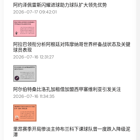
阿约泽佩雷斯闪耀进球助力球队扩大领先优势
2026-07-17 09:42:01
阿拉巴领衔分析阿根廷对阵摩纳哥世界杯备战状态及关键
球员表现
2026-07-16 12:31:27
阿尔伯特桑比洛孔加租借加盟西甲塞维利亚引发关注
2026-07-16 11:34:35
里昂赛季开局惨淡主帅布兰科下课球队曾一度跌入降级泥
潭