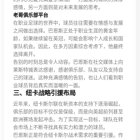
感情，另一方面则是对未来发展的思考。
老哥俱乐部平台
在职业足球的世界中，球员往往需要在情感与发展
之间做出选择。巴恩斯正处于职业生涯的黄金年
龄，如果继续留在英冠，可能会影响个人成长和国
家队机会。因此，在多方因素综合考虑下，他最终
选择离开。
告别的时刻总是令人动容。巴恩斯在社交媒体上向
莱斯特城表达感谢，感谢俱乐部、队友以及支持自
己的球迷。这种充满感情的告别，也让人们看到职
业球员背后真实而温暖的一面。
三、纽卡战略引援布局
近年来，纽卡斯尔联在新资本的支持下逐渐崛起，
俱乐部的目标不仅仅是保级，而是向英超前列甚至
欧洲赛场发起冲击。为了实现这一目标，球队在转
会市场上不断寻找具有实力和潜力的球员。
巴恩斯正是符合纽卡斯尔战术需求的重要引援。作