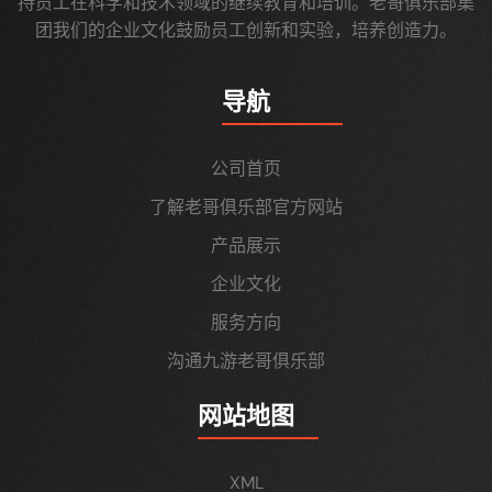
持员工在科学和技术领域的继续教育和培训。老哥俱乐部集
团我们的企业文化鼓励员工创新和实验，培养创造力。
导航
公司首页
了解老哥俱乐部官方网站
产品展示
企业文化
服务方向
沟通九游老哥俱乐部
网站地图
XML