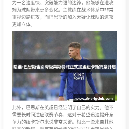
为一名速度快、突破能力强的边锋，他能够在进攻
端为球队带来更多变化。主教练在战术体系中非常
重视边路进攻，而巴恩斯的加入无疑让球队的进攻
更加立体。
此外，巴恩斯在英超已经证明了自己的实力。他不
需要长时间适应联赛节奏，这对于希望迅速提升竞
争力的纽卡斯尔来说非常关键。相比一些来自其他