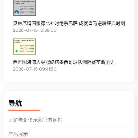
贝林厄姆国家德比补时绝杀巴萨 成就皇马逆转经典时刻
2026-07-15 10:38:00
西雅图海湾人夺冠终结墨西哥球队洲际赛垄断历史
2026-07-15 09:41:50
导航
了解老哥俱乐部官方网站
产品展示