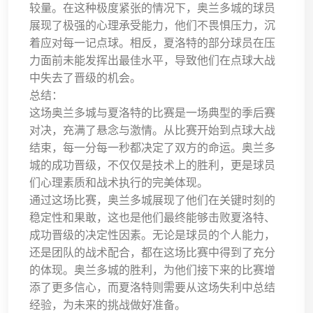
较量。在这种极度紧张的情况下，奥兰多城的球员
展现了极强的心理承受能力，他们不畏惧压力，沉
着应对每一记点球。相反，夏洛特的部分球员在压
力面前未能发挥出最佳水平，导致他们在点球大战
中失去了晋级的机会。
总结：
这场奥兰多城与夏洛特的比赛是一场典型的季后赛
对决，充满了悬念与激情。从比赛开始到点球大战
结束，每一分每一秒都决定了双方的命运。奥兰多
城的成功晋级，不仅仅是技术上的胜利，更是球员
们心理素质和战术执行的完美体现。
通过这场比赛，奥兰多城展现了他们在关键时刻的
稳定性和果敢，这也是他们最终能够击败夏洛特、
成功晋级的决定性因素。无论是球员的个人能力，
还是团队的战术配合，都在这场比赛中得到了充分
的体现。奥兰多城的胜利，为他们接下来的比赛增
添了更多信心，而夏洛特则需要从这场失利中总结
经验，为未来的挑战做好准备。