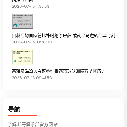
2026-07-15 11:33:53
贝林厄姆国家德比补时绝杀巴萨 成就皇马逆转经典时刻
2026-07-15 10:38:00
西雅图海湾人夺冠终结墨西哥球队洲际赛垄断历史
2026-07-15 09:41:50
导航
了解老哥俱乐部官方网站