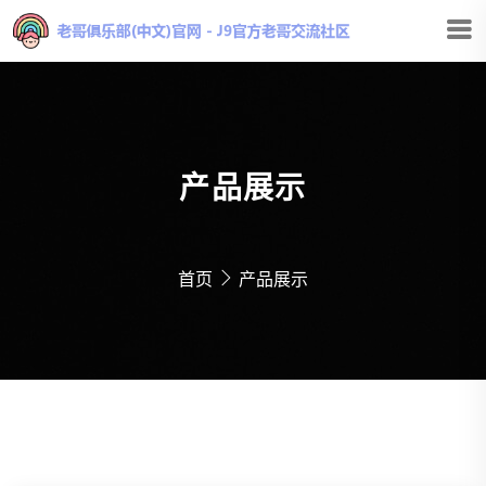
产品展示
首页
产品展示