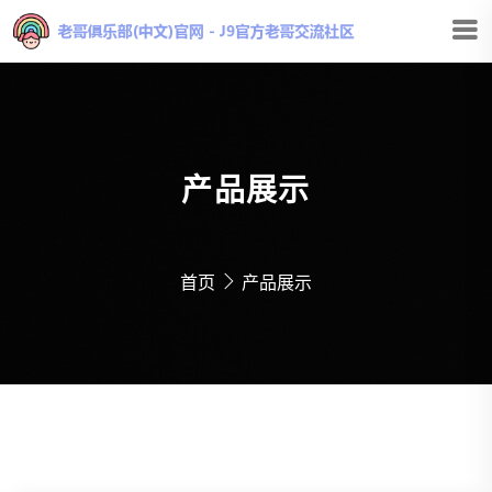
产品展示
首页
产品展示