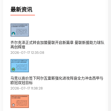
最新资讯
齐尔克泽正式转会加盟曼联开启新篇章 曼联新援助力球队
再创辉煌
2026-07-17 12:35:08
马竞以高价签下阿尔瓦雷斯强化进攻阵容全力冲击西甲与
欧冠双冠目标
2026-07-17 11:38:28