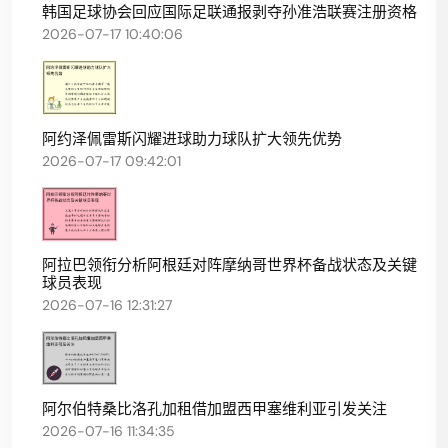
韩国足球协会回应国际足联通报剥夺孙准浩联赛注册资格
2026-07-17 10:40:06
阿约泽佩雷斯闪耀进球助力球队扩大领先优势
2026-07-17 09:42:01
阿拉巴领衔分析阿根廷对阵摩纳哥世界杯备战状态及关键
球员表现
2026-07-16 12:31:27
阿尔伯特桑比洛孔加租借加盟西甲塞维利亚引发关注
2026-07-16 11:34:35