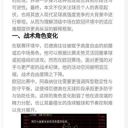
的处境，并进一步探讨这种低迷是否具有阶段性与
可逆性。最终，本文不仅关注球员个人的表现起
伏，也将其放入现代足球高强度竞争的大背景中进
行审视，从而为理解顶级中场在欧冠环境中的适应
难题提供更具纵深的解释框架。
一、战术角色变化
在联赛环境中，厄德高往往被赋予高度自由的前腰
或右中场角色，他可以根据比赛走势灵活回撤拿球
或前插组织进攻。然而在欧冠赛场，面对更强的对
手与更严密的战术纪律，他的活动空间被明显压
缩，战术自由度随之下降。
欧冠比赛中，阿森纳往往需要更强调阵型稳定性与
防守平衡，这使得厄德高在无球阶段承担更多防守
与协防任务。这样的角色变化削弱了他在进攻端的
精力分配，也让其最擅长的连续触球和节奏控制难
以充分展开。