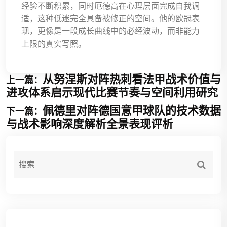
经验不断积累，同时厄德高在心理层面完成自我调
适，这种低迷完全具备被修正的空间。他的欧冠表
现，更像是一段成长曲线中的必经波动，而非能力
上限的真实写照。
从努涅斯对阵热刺看法甲战术价值与
上一篇：
进攻体系启示现代比赛节奏与空间利用研究
佩德里对阵德国意甲球队的技术数据
下一篇：
与战术影响深度解析全景表现评析