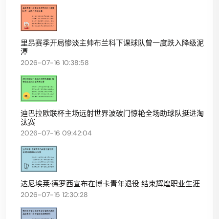
里昂赛季开局惨淡主帅布兰科下课球队曾一度跌入降级泥
潭
2026-07-16 10:38:58
迪巴拉欧联杯主场远射世界波破门惊艳全场助球队挺进淘
汰赛
2026-07-16 09:42:04
达尼埃莱·德罗西宣布在博卡青年退役 结束辉煌职业生涯
2026-07-15 12:30:28