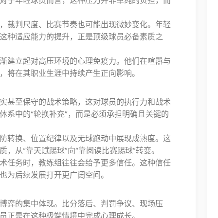
对于年轻球员而言，这种压力并非单纯的负担，而
，裁判尺度、比赛节奏也可能出现微妙变化。年轻
这种适应能力的提升，正是顶级球员必备素质之
渐建立起对高压环境的心理免疫力。他们在喧嚣与
，将在其职业生涯中持续产生正向影响。
实甚至保守的战术策略，这对球员的执行力和战术
体系中的“轮换补充”，而是必须承担明确且关键的
防转换、位置纪律以及无球跑动中展现成熟度。这
，从“靠天赋踢球”向“靠阅读比赛踢球”转变。
术任务时，教练组往往会给予更多信任。这种信任
也为后续发展打开更广阔空间。
博弈的集中体现。比分落后、判罚争议、现场压
员正是在这种极端情境中完成心理成长。