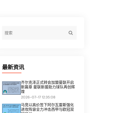
最新资讯
齐尔克泽正式转会加盟曼联开启
新篇章 曼联新援助力球队再创辉
煌
2026-07-17 12:35:08
马竞以高价签下阿尔瓦雷斯强化
进攻阵容全力冲击西甲与欧冠双