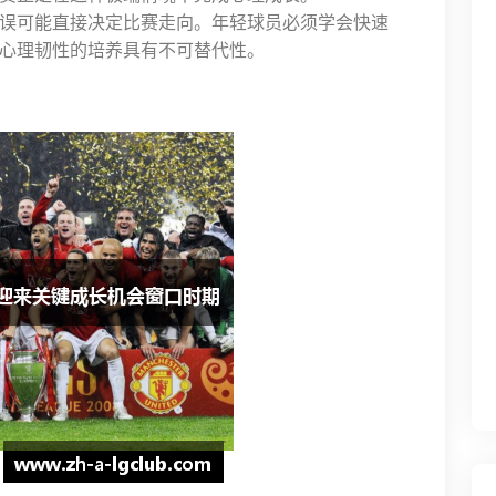
误可能直接决定比赛走向。年轻球员必须学会快速
心理韧性的培养具有不可替代性。