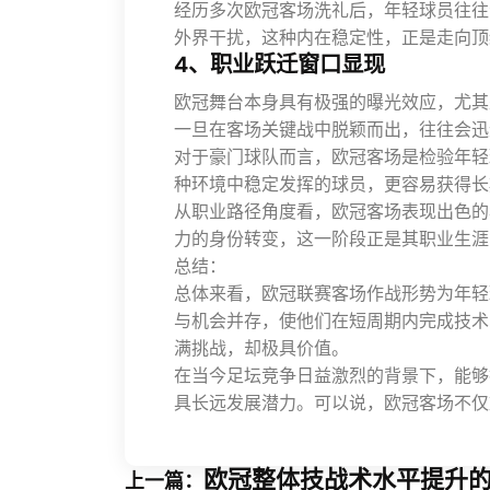
经历多次欧冠客场洗礼后，年轻球员往往
外界干扰，这种内在稳定性，正是走向顶
4、职业跃迁窗口显现
欧冠舞台本身具有极强的曝光效应，尤其
一旦在客场关键战中脱颖而出，往往会迅
对于豪门球队而言，欧冠客场是检验年轻
种环境中稳定发挥的球员，更容易获得长
从职业路径角度看，欧冠客场表现出色的
力的身份转变，这一阶段正是其职业生涯
总结：
总体来看，欧冠联赛客场作战形势为年轻
与机会并存，使他们在短周期内完成技术
满挑战，却极具价值。
在当今足坛竞争日益激烈的背景下，能够
具长远发展潜力。可以说，欧冠客场不仅
欧冠整体技战术水平提升
上一篇：