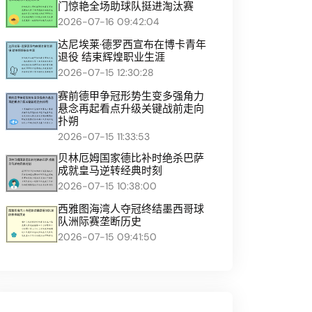
门惊艳全场助球队挺进淘汰赛
2026-07-16 09:42:04
达尼埃莱·德罗西宣布在博卡青年
退役 结束辉煌职业生涯
2026-07-15 12:30:28
赛前德甲争冠形势生变多强角力
悬念再起看点升级关键战前走向
扑朔
2026-07-15 11:33:53
贝林厄姆国家德比补时绝杀巴萨
成就皇马逆转经典时刻
2026-07-15 10:38:00
西雅图海湾人夺冠终结墨西哥球
队洲际赛垄断历史
2026-07-15 09:41:50