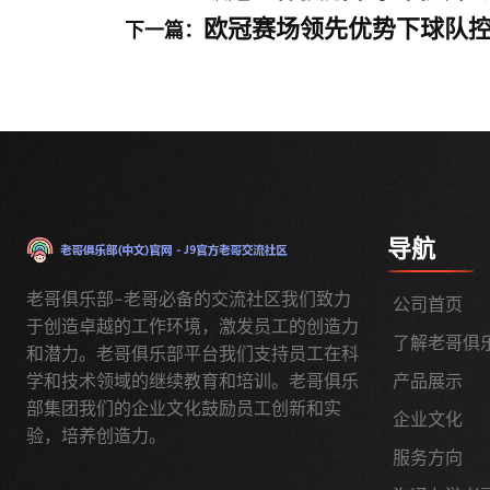
欧冠赛场领先优势下球队
下一篇：
导航
老哥俱乐部-老哥必备的交流社区我们致力
公司首页
于创造卓越的工作环境，激发员工的创造力
了解老哥俱
和潜力。老哥俱乐部平台我们支持员工在科
产品展示
学和技术领域的继续教育和培训。老哥俱乐
部集团我们的企业文化鼓励员工创新和实
企业文化
验，培养创造力。
服务方向