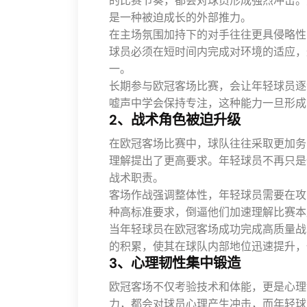
的比赛节奏，都会对球员形成强烈冲击。
是一种被迫成长的外部推力。
在主场氛围加持下的对手往往更具侵略性
球员必须在短时间内完成对环境的适应，
一。
长期参与欧冠客场比赛，会让年轻球员逐
嘘声中学会保持专注，这种能力一旦形成
2、战术角色被迫升级
在欧冠客场比赛中，球队往往采取更加务
理解提出了更高要求。年轻球员不再只是
战术职责。
客场作战强调整体性，年轻球员需要在攻
种高标准要求，倒逼他们加速理解比赛本质
当年轻球员在欧冠客场成功完成高质量战
的积累，使其在球队内部地位迅速提升，
3、心理韧性集中锻造
欧冠客场不仅考验技术和体能，更是心理
力，都会对球员心理产生冲击，而年轻球