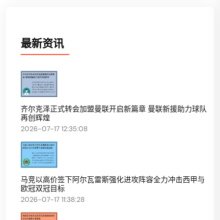
最新资讯
齐尔克泽正式转会加盟曼联开启新篇章 曼联新援助力球队
再创辉煌
2026-07-17 12:35:08
马竞以高价签下阿尔瓦雷斯强化进攻阵容全力冲击西甲与
欧冠双冠目标
2026-07-17 11:38:28