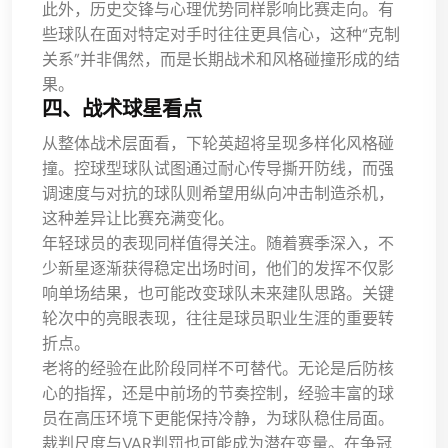
此外，历史交锋与心理优势同样影响比赛走向。有
些球队在面对特定对手时往往更具信心，这种“克制
关系”并非偶然，而是长期战术和风格碰撞形成的结
果。
四、战术球星看点
从整体战术层面看，下轮英超将呈现多样化风格碰
撞。控球型球队试图通过耐心传导撕开防线，而强
调速度与对抗的球队则希望用纵向冲击制造杀机，
这种差异让比赛充满变化。
年轻球员的表现同样值得关注。随着赛季深入，不
少新星逐渐获得稳定出场时间，他们的发挥不仅影
响单场结果，也可能改变球队未来建队思路。关键
轮次中的亮眼表现，往往是球员职业生涯的重要转
折点。
老将的经验在此阶段同样不可替代。无论是后防核
心的指挥，还是中前场的节奏控制，经验丰富的球
员在高压环境下更能保持冷静，为球队稳住局面。
裁判尺度与VAR判罚也可能成为潜在变量。在争冠