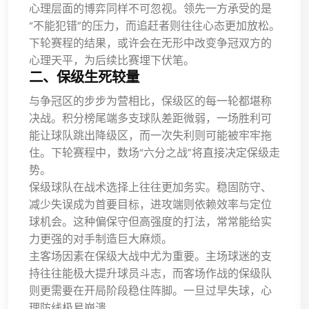
心理层面的博弈同样不可忽视。领先一方承受的是
“不能犯错”的压力，而追赶者则往往心态更加放松。
下轮赛程的结果，或许会在无形中改变争冠双方的
心理天平，为后续比赛埋下伏笔。
二、保级生死较量
与争冠区的步步为营相比，保级区的每一轮都堪称
决战。积分榜尾端多支球队差距微弱，一场胜利可
能让球队跳出降级区，而一次失利则可能被牢牢拖
住。下轮赛程中，数场“六分之战”将直接决定保级走
势。
保级球队在战术选择上往往更加务实。稳固防守、
减少失误成为首要目标，进攻端则依赖效率与定位
球机会。这种偏保守但高强度的打法，常常能给实
力更强的对手制造巨大麻烦。
主客场因素在保级大战中尤为重要。主场球迷的支
持往往能极大提升球员斗志，而客场作战的保级队
则更需要在开局阶段稳住阵脚。一旦过早失球，心
理防线极易崩溃。