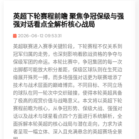
英超下轮赛程前瞻 聚焦争冠保级与强
强对话看点全解析核心战局
2026-06-12 09:53:31
英超联赛进入赛季关键阶段，下轮赛程不仅关系到
冠军归属的走势，也深刻影响着欧战资格的争夺与
保级军团的命运。本轮比赛中，争冠集团的每一次
出脚都可能放大积分差距，保级区球队则在生死边
缘展开殊死一搏，而多场强强对话更为联赛增添了
技术与战术层面的巅峰博弈。不同目标、不同立场
的球队在同一轮次中交织碰撞，使得本轮英超具备
了极高的观赏价值与战略意义。本文将以英超下轮
赛程前瞻为核心，从争冠形势、保级大战、强强对
话以及战术与球星看点四个方面进行系统解析，全
面拆解本轮英超的核心战局与潜在走向，力求为读
者呈现一幅立体、深入且充满悬念的英超赛场全景