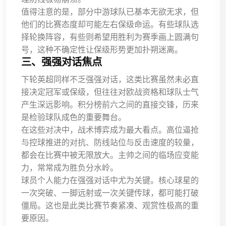
值得注意的是，部分中游球队已基本无欲无求，但
他们的比赛态度却可能左右保级命运。有些球队选
择轮换阵容，有些则希望用胜利为赛季画上圆满句
号，这种不确定性让保级形势更加扑朔迷离。
三、强强对话焦点
下轮英超同样不乏强强对话，这类比赛虽然未必直
接决定冠军或保级，但往往对欧战资格和球队士气
产生深远影响。积分榜前六之间的直接交锋，历来
是检验球队成色的重要舞台。
在这些对决中，战术博弈成为最大看点。高位逼抢
与控球推进的对抗、防线站位与反击速度的较量，
都会在比赛中被无限放大。主帅之间的临场应变能
力，常常成为胜负分水岭。
球员个人能力在强强对话中尤为关键。核心球星的
一次突破、一脚远射或一次关键传球，都可能打破
僵局。这也是此类比赛节奏紧凑、观赏性极高的重
要原因。