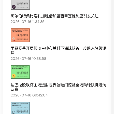
阿尔伯特桑比洛孔加租借加盟西甲塞维利亚引发关注
2026-07-16 11:34:35
里昂赛季开局惨淡主帅布兰科下课球队曾一度跌入降级泥
潭
2026-07-16 10:38:58
迪巴拉欧联杯主场远射世界波破门惊艳全场助球队挺进淘
汰赛
2026-07-16 09:42:04