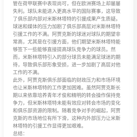
管在荷甲联赛中表现尚可，但在欧洲赛场上却屡屡
失利。球队未能进入更高水平的国际赛事，这导致
了俱乐部内部对米斯林塔特的引援成果产生质疑。
球迷和媒体的压力加剧了俱乐部高层对米斯林塔特
引援工作的不满。阿贾克斯的球迷对球队的期望非
常高，尤其是在引援方面，他们期望米斯林塔特能
够签下一些能够直接提高球队竞争力的球员。然
而，米斯林塔特引入的部分球员未能满足球迷的期
待，导致俱乐部形象受损，进一步加剧了高层对他
工作的不满。
此外，阿贾克斯俱乐部面临的财政压力和市场环境
也让米斯林塔特的工作更加困难。虽然阿贾克斯长
期以来依靠培养青年才俊和精明的转会操作保持竞
争力，但米斯林塔特未能有效应对转会市场的变化
和俱乐部资源的限制。随着竞争对手的崛起，阿贾
克斯的市场地位有所下滑，这种内外部压力让米斯
林塔特的引援工作显得更加艰难。
总结：