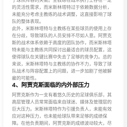
了球队阵容的失衡。主教练在战术执行上存在一定
的灵活性需求，而米斯林塔特过于依赖数据分析，
未能充分考虑主教练的战术调整，这直接影响了球
队的整体表现。
此外，米斯林塔特与主教练在某些球员的使用上存
在分歧，导致球队的人员安排不尽如人意。阿贾克
斯的战术体系依赖于高度的团队协作，而米斯林塔
特未能与主教练共同探讨出最适合的球员配置，这
使得球队在关键比赛中失去了足够的竞争力。总的
来说，米斯林塔特与主教练的协作不力，导致了球
队战术与阵容配置上的问题，进一步加剧了他被解
雇的可能性。
4、阿贾克斯面临的内外部压力
阿贾克斯作为一支有着悠久历史的足球俱乐部，其
高层管理人员常常面临来自球迷、媒体及管理层的
巨大压力。米斯林塔特作为引援负责人，未能有效
应对这种压力，也未能给球队带来足够的成绩保
障。在他负责期间，阿贾克斯的成绩波动较大，尽