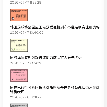
2026-07-17 11:38:28
韩国足球协会回应国际足联通报剥夺孙准浩联赛注册资格
2026-07-17 10:40:06
阿约泽佩雷斯闪耀进球助力球队扩大领先优势
2026-07-17 09:42:01
阿拉巴领衔分析阿根廷对阵摩纳哥世界杯备战状态及关键
球员表现
2026-07-16 12:31:27