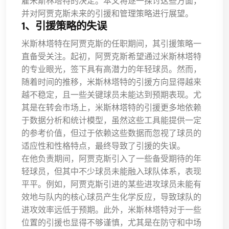
雇米斯林塔特的决定。本文将逐一探讨这些方面，
并对阿贾克斯未来的引援和管理策略进行展望。
1、引援策略的失误
米斯林塔特在阿贾克斯的任职期间，其引援策略一
直备受关注。起初，阿贾克斯希望通过米斯林塔特
的专业眼光，签下具有高潜力的年轻球员。然而，
随着时间的推移，米斯林塔特的引援方向显得越来
越不稳定，且一些关键球员未能达到预期表现。尤
其是在转会市场上，米斯林塔特的引援更多地依赖
于数据分析和统计模型，虽然这些工具能提供一定
的参考价值，但过于依赖这些数据而忽视了球员的
适应性和性格特点，最终导致了引援的失误。
在他负责期间，阿贾克斯引入了一些备受期待的年
轻球员，但其中不少球员未能融入球队体系，表现
平平。例如，阿贾克斯引进的某些进攻球员未能有
效地与队内的核心球员产生化学反应，导致球队的
进攻效率远低于预期。此外，米斯林塔特对于一些
位置的引援也显得不够谨慎，尤其是在防守和中场