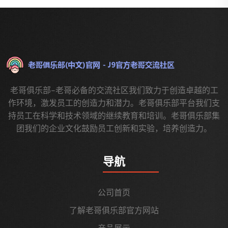
老哥俱乐部-老哥必备的交流社区我们致力于创造卓越的工
作环境，激发员工的创造力和潜力。老哥俱乐部平台我们支
持员工在科学和技术领域的继续教育和培训。老哥俱乐部集
团我们的企业文化鼓励员工创新和实验，培养创造力。
导航
公司首页
了解老哥俱乐部官方网站