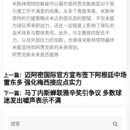
米斯林塔特的解雇可以看作是阿贾克斯高层对于其
引援工作不满意的结果。从多个角度来看，米斯林
塔特的引援策略并未达到俱乐部的期望，不仅未能
为球队带来即战力，还在一定程度上影响了球队的
战术体系与整体表现。此外，与主教练的配合不
力，以及外部压力的加剧，也使得米斯林塔特最终
未能坚持到阿贾克斯的未来规划。
阿贾克斯未来是否能够
迈阿密国际官方宣布签下阿根廷中场
上一篇：
雷东多 强化梅西接应点实力
马丁内斯蝉联雅辛奖引争议 多数球
下一篇：
迷发出嘘声表示不满