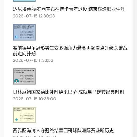
达尼埃莱·德罗西宣布在博卡青年退役 结束辉煌职业生涯
2026-07-15 12:30:28
赛前德甲争冠形势生变多强角力悬念再起看点升级关键战
前走向扑朔
2026-07-15 11:33:53
贝林厄姆国家德比补时绝杀巴萨 成就皇马逆转经典时刻
2026-07-15 10:38:00
西雅图海湾人夺冠终结墨西哥球队洲际赛垄断历史