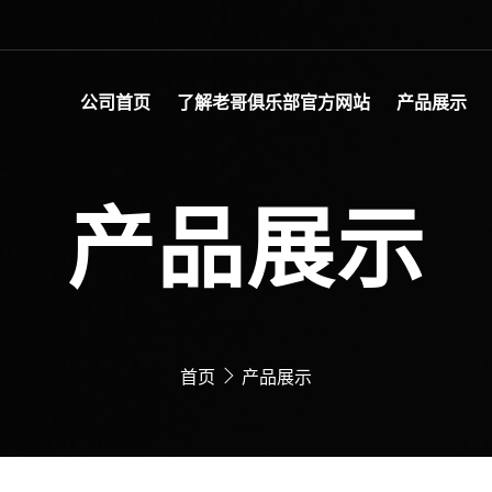
公司首页
了解老哥俱乐部官方网站
产品展示
产品展示
首页
产品展示