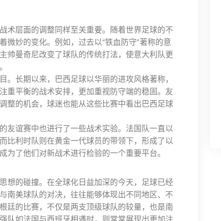
战术层面的调整同样至关重要。随着世界足球的不
着微妙的变化。例如，过去以“铁血防守”著称的意
主帅曼奇尼改变了球队的传统打法，使意大利队更
。
目。长期以来，巴西足球以华丽的进攻风格著称，
注重平衡的战术安排，更加重视防守端的稳固。友
调整的机会，球迷也能从这些比赛中看出巴西足球
的友谊赛中也进行了一些战术实验。法国队一直以
而比利时队则在黄金一代球员的带领下，形成了以
成为了他们对新战术进行检验的一个重要平台。
思想的碰撞。在全球化日益加深的今天，足球已经
与南美球队的对决，往往能够体现出不同地区、不
根廷的比赛，不仅是两支顶级球队的较量，也是南
强队如法国与西班牙相遇时，则常常展现出更加注