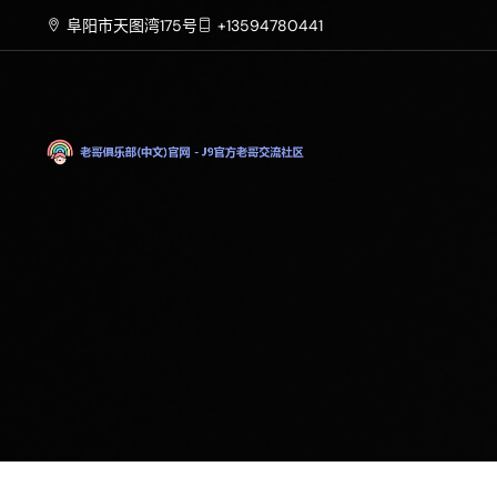
阜阳市天图湾175号
+13594780441