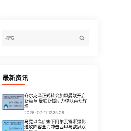
最新资讯
齐尔克泽正式转会加盟曼联开启
新篇章 曼联新援助力球队再创辉
煌
2026-07-17 12:35:08
马竞以高价签下阿尔瓦雷斯强化
进攻阵容全力冲击西甲与欧冠双