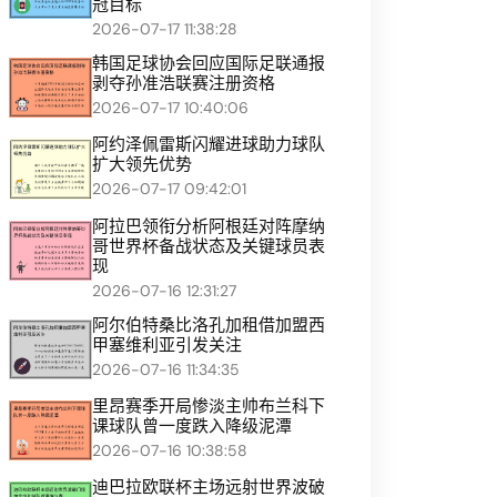
冠目标
2026-07-17 11:38:28
韩国足球协会回应国际足联通报
剥夺孙准浩联赛注册资格
2026-07-17 10:40:06
阿约泽佩雷斯闪耀进球助力球队
扩大领先优势
2026-07-17 09:42:01
阿拉巴领衔分析阿根廷对阵摩纳
哥世界杯备战状态及关键球员表
现
2026-07-16 12:31:27
阿尔伯特桑比洛孔加租借加盟西
甲塞维利亚引发关注
2026-07-16 11:34:35
里昂赛季开局惨淡主帅布兰科下
课球队曾一度跌入降级泥潭
2026-07-16 10:38:58
迪巴拉欧联杯主场远射世界波破