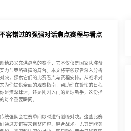
不容错过的强强对话焦点赛程与看点
既精彩又充满悬念的赛季，它不仅仅是国家队准备
实力与策略碰撞的舞台。本文将带领读者深入分析
对决，探索它们的比赛看点与赛程安排。从战术对
文为你提供全面的观赛指南，帮助你在繁忙的日程
你是资深球迷，还是刚刚入门的足球新手，这份指
的每个重要瞬间。
传统强队会在赛季间歇时进行巅峰对决。这些比赛
们通过友谊赛来调整阵容、磨合战术。尤其是欧美