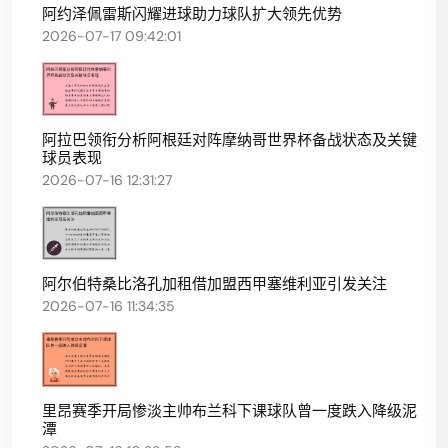
阿约泽佩雷斯闪耀进球助力球队扩大领先优势
2026-07-17 09:42:01
阿拉巴领衔分析阿根廷对阵摩纳哥世界杯备战状态及关键
球员表现
2026-07-16 12:31:27
阿尔伯特桑比洛孔加租借加盟西甲塞维利亚引发关注
2026-07-16 11:34:35
里昂赛季开局惨淡主帅布兰科下课球队曾一度跌入降级泥
潭