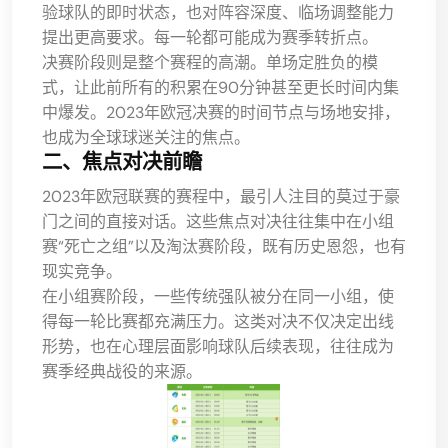
验球队的即时状态，也对阵容深度、临场调整能力
提出更高要求。每一轮都可能成为赛季转折点。
决赛阶段则是整个赛程的高潮。单场定胜负的模
式，让此前所有的积累在90分钟甚至更长时间内集
中爆发。2023年欧冠决赛的时间节点与场地安排，
也成为全球球迷关注的焦点。
二、焦点对决前瞻
2023年欧冠联赛的赛程中，最引人注目的莫过于豪
门之间的直接对话。这些焦点对决往往集中在小组
赛“死亡之组”以及淘汰赛阶段，既有历史恩怨，也有
现实竞争。
在小组赛阶段，一些传统强队被分在同一小组，使
得每一轮比赛都充满压力。这类对决不仅决定出线
形势，也在心理层面影响球队后续表现，往往成为
赛季经典战役的来源。