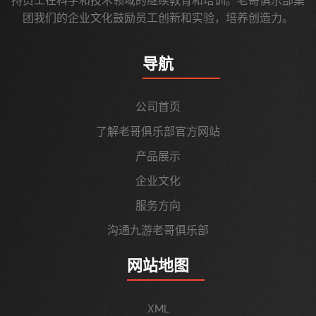
持员工在科学和技术领域的继续教育和培训。老哥俱乐部集
团我们的企业文化鼓励员工创新和实验，培养创造力。
导航
公司首页
了解老哥俱乐部官方网站
产品展示
企业文化
服务方向
沟通九游老哥俱乐部
网站地图
XML