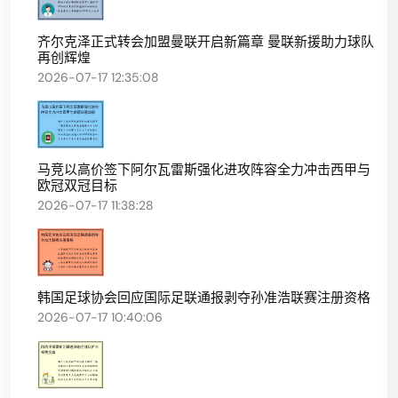
齐尔克泽正式转会加盟曼联开启新篇章 曼联新援助力球队
再创辉煌
2026-07-17 12:35:08
马竞以高价签下阿尔瓦雷斯强化进攻阵容全力冲击西甲与
欧冠双冠目标
2026-07-17 11:38:28
韩国足球协会回应国际足联通报剥夺孙准浩联赛注册资格
2026-07-17 10:40:06