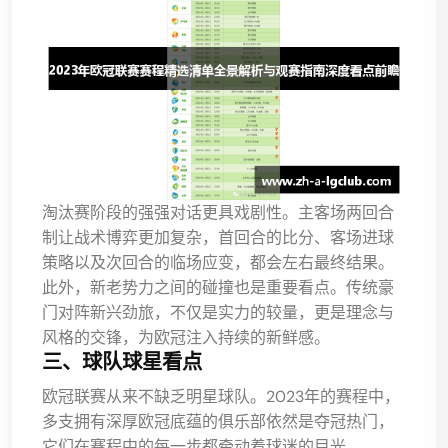
淘汰赛阶段的强强对话更具戏剧性。主客场两回合
制让战术博弈更加复杂，首回合的比分、客场进球
策略以及次回合的临场应变，都会左右最终结果。
此外，新老势力之间的碰撞也是重要看点。传统豪
门对阵新兴劲旅，不仅是实力的较量，更是理念与
风格的交锋，为欧冠注入持续的新鲜感。
三、球队球星看点
欧冠联赛从来不缺乏明星球队。2023年的赛程中，
多支拥有深厚欧冠底蕴的俱乐部依然是夺冠热门，
它们在赛程中的每一步都牵动着球迷的目光。