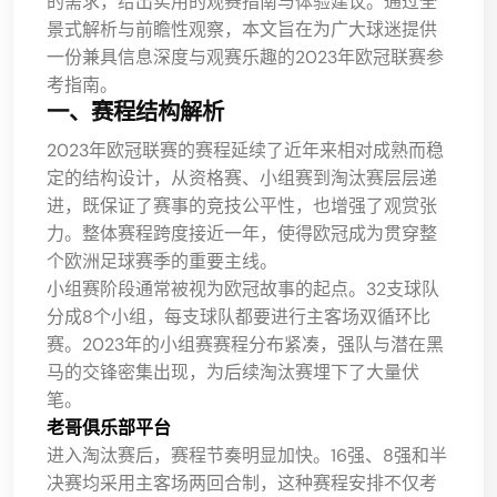
的需求，给出实用的观赛指南与体验建议。通过全
景式解析与前瞻性观察，本文旨在为广大球迷提供
一份兼具信息深度与观赛乐趣的2023年欧冠联赛参
考指南。
一、赛程结构解析
2023年欧冠联赛的赛程延续了近年来相对成熟而稳
定的结构设计，从资格赛、小组赛到淘汰赛层层递
进，既保证了赛事的竞技公平性，也增强了观赏张
力。整体赛程跨度接近一年，使得欧冠成为贯穿整
个欧洲足球赛季的重要主线。
小组赛阶段通常被视为欧冠故事的起点。32支球队
分成8个小组，每支球队都要进行主客场双循环比
赛。2023年的小组赛赛程分布紧凑，强队与潜在黑
马的交锋密集出现，为后续淘汰赛埋下了大量伏
笔。
老哥俱乐部平台
进入淘汰赛后，赛程节奏明显加快。16强、8强和半
决赛均采用主客场两回合制，这种赛程安排不仅考