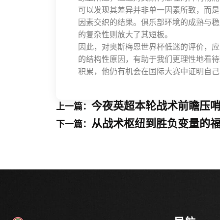
可以发现其差异并非单一因素所致，而是
因素交织的结果。俱乐部环境的成熟与稳
的复杂性则放大了其短板。
因此，对奥斯梅恩世界杯低迷的评价，应
的结构性原因，有助于我们更理性地看待
积累，他仍有机会在国际大赛中证明自己
今夜英超本轮战术前瞻压
上一篇：
从战术枢纽到胜负变量的
下一篇：