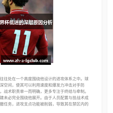
往往处在一个高度围绕他设计的进攻体系之中。球
深空间，使其可以利用速度和爆发力冲击对手防
，战术职责单一而明确，更多专注于终结与牵制。
建未必完全围绕他展开。由于人员配置与技战术成
撤任务，进攻支点功能被削弱，导致其在禁区内的