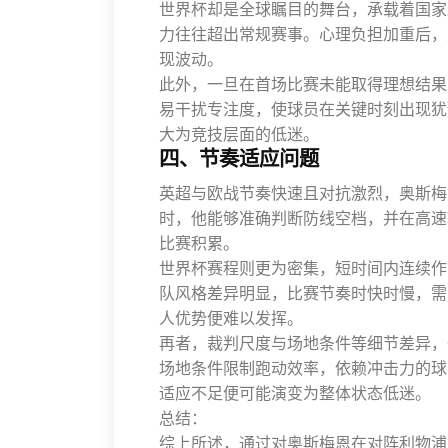
世界杯却是全球瞩目的舞台，承载着国家
力往往超出常规赛事。心理负担加重后，
现波动。
此外，一旦在首场比赛未能取得理想结果
易干扰专注度，使球员在关键时刻出现犹
大为竞技层面的低迷。
四、节奏适应问题
英超与欧战节奏快速且对抗激烈，奥斯梅
时，他能够准确判断防线空档，并在高速
比赛积累。
世界杯赛程则更为密集，短时间内连续作
队风格差异明显，比赛节奏时快时慢，需
人优势便难以发挥。
再者，裁判尺度与场地条件等细节差异，
场地条件限制跑动效率，依赖冲击力的球
适应不足便可能演变为整体状态低迷。
总结：
综上所述，通过对奥斯梅恩在对阵利物浦