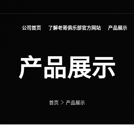
公司首页
了解老哥俱乐部官方网站
产品展示
产品展示
首页
产品展示