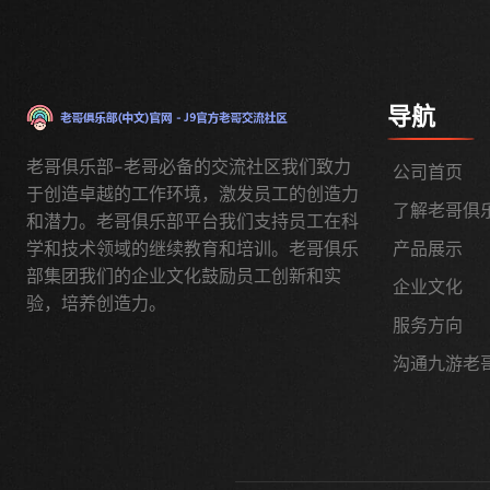
导航
老哥俱乐部-老哥必备的交流社区我们致力
公司首页
于创造卓越的工作环境，激发员工的创造力
了解老哥俱
和潜力。老哥俱乐部平台我们支持员工在科
产品展示
学和技术领域的继续教育和培训。老哥俱乐
部集团我们的企业文化鼓励员工创新和实
企业文化
验，培养创造力。
服务方向
沟通九游老