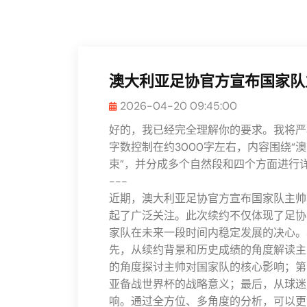
澳大利亚足协官方宣布国家队
2026-04-20 09:45:00
好的，我已经完全理解你的要求。我将严
字数控制在约3000字左右，内容围绕
束”，并分成多个自然段和四个方面进行
---
近期，澳大利亚足协官方宣布国家队主帅
起了广泛关注。此次续约不仅体现了足协
家队在未来一段时间内稳定发展的决心。
先，从续约背景和历史成绩的角度解读主
的角度探讨主帅对国家队的核心影响；第
亚备战世界杯的战略意义；最后，从球迷
响。通过全方位、多角度的分析，可以更