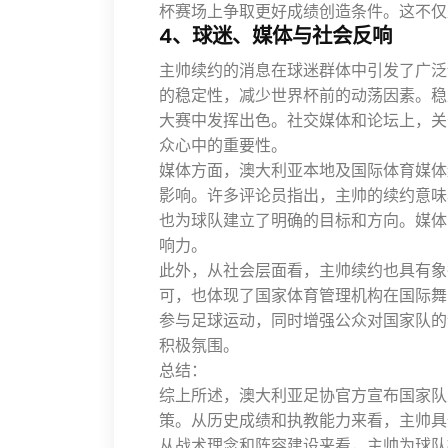
杯赛场上争取更好成绩创造条件。这不仅
4、球迷、媒体与社会反响
主帅续约的消息在球迷群体中引发了广泛
的稳定性，减少世界杯前的动荡因素。稳
大赛中发挥出色。社交媒体和论坛上，关
众心中的重要性。
媒体方面，澳大利亚本地及国际体育媒体
影响。许多评论员指出，主帅的续约意味
也为球队建立了明确的目标和方向。媒体
响力。
此外，从社会层面看，主帅续约也具有象
可，也体现了国家体育管理机构在国际舞
参与足球运动，同时增强公众对国家队的
积极氛围。
总结：
综上所述，澳大利亚足协官方宣布国家队
策。从历史成绩和执教能力来看，主帅具
从战术理念和阵容建设来看，主帅为球队