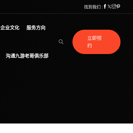
找到我们 :
企业文化
服务方向
立即预
约
沟通九游老哥俱乐部