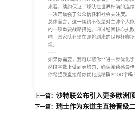
来看，续约保证了球队在世界杯前的连续
一决定增强了公众信任和社会关注度。
总体而言，这一续约不仅是对主帅个人能
的一项重要战略措施。通过稳固核心执教
响，国家队有望在即将到来的世界杯赛场
煌。
---
如果你需要，我可以帮你**进一步优化字
然段字数上做到更均匀，确保阅读感最佳
你希望我直接帮你优化成精确3000字吗
沙特联公布引入更多欧洲
上一篇：
瑞士作为东道主直接晋级二
下一篇：