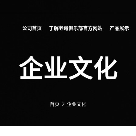
公司首页
了解老哥俱乐部官方网站
产品展示
企业文化
首页
企业文化