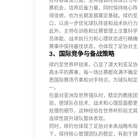
在阵容建设方面，主帅强调经验球员与年
赛机会，培养后备力量，同时保持核心阵
得佳绩，也为长期发展奠定基础。续约至
口，以进一步优化球队阵容和战术执行力
此外，主帅在训练和比赛管理上注重科学
员体能、战术执行力和心理状态进行精确
赛事中保持最佳状态，也体现了足协对主
3、国际竞争与备战策略
续约至世界杯结束，凸显了澳大利亚足协
高水平的赛事，每一场比赛都充满不确定
悉国际赛场节奏和对手特点，为球队制定
一。
在面对亚洲及世界强队时，稳定的教练团
验，使球队在技术、战术和心理层面都更
处理的细节，这种经验在世界杯阶段尤其
连续性提升球队整体表现。
同时，续约也体现了足协对未来战略布局
下，保持核心管理团队的稳定，有助于球