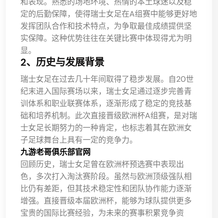
和表现。熟悉的场地环境、热情的本土球迷以及稳
定的后勤保障，使得瑞士女足在A组赛中能够更好地
发挥团队合作和技术特点，为争取最佳成绩提供坚
实保障。这种优势往往在关键比赛中体现得尤为明
显。
2、历史与发展背景
瑞士女足在过去几十年间取得了稳步发展。自20世
纪末进入国际赛场以来，瑞士女足通过逐步完善青
训体系和职业联赛体系，逐渐形成了稳定的竞技基
础和培养机制。此次直接晋级欧洲杯A组赛，是对瑞
士女足长期努力的一种肯定，也标志着其在欧洲女
子足球舞台上具有一定的竞争力。
九游老哥俱乐部官网
回顾历史，瑞士女足曾在欧洲杯预选赛中表现出
色，多次打入淘汰赛阶段。虽然与欧洲顶级强队相
比仍有差距，但其技术稳定性和团队协作能力逐渐
增强。直接晋级本届欧洲杯，能够为球队提供更多
宝贵的国际比赛经验，为未来的赛事积累竞争资