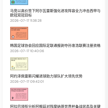
马竞以高价签下阿尔瓦雷斯强化进攻阵容全力冲击西甲与
欧冠双冠目标
2026-07-17 11:38:28
韩国足球协会回应国际足联通报剥夺孙准浩联赛注册资格
2026-07-17 10:40:06
阿约泽佩雷斯闪耀进球助力球队扩大领先优势
2026-07-17 09:42:01
阿拉巴领衔分析阿根廷对阵摩纳哥世界杯备战状态及关键