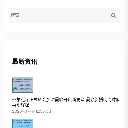
最新资讯
齐尔克泽正式转会加盟曼联开启新篇章 曼联新援助力球队
再创辉煌
2026-07-17 12:35:08