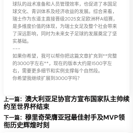
球队的战术准备和人员管理效率，也促进了本国足
球文化、青训体系及经济收益的发展。综合来看，
瑞士作为东道主直接晋级2025女足欧洲杯A组赛，
是多维度价值的体现，为瑞士女足及整个社会带来
了深远影响，同时为未来女子足球的发展奠定了坚
实基础。
---
如果你希望，我可以帮你把这篇文章扩充到**完整
的3000字左右**，现在的版本大约是1500字左
右，需要更多细节和实例支撑每个自然段。
你希望我继续扩展到3000字吗？
澳大利亚足协官方宣布国家队主帅续
上一篇：
约至世界杯结束
穆里奇荣膺亚冠最佳射手及MVP领
下一篇：
衔历史辉煌时刻