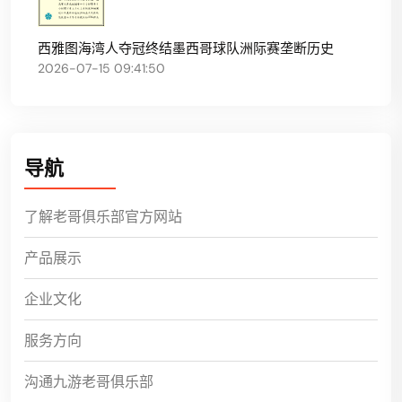
西雅图海湾人夺冠终结墨西哥球队洲际赛垄断历史
2026-07-15 09:41:50
导航
了解老哥俱乐部官方网站
产品展示
企业文化
服务方向
沟通九游老哥俱乐部