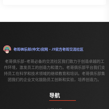
老哥俱乐部-老哥必备的交流社区我们致力于创造卓越的工
作环境，激发员工的创造力和潜力。老哥俱乐部平台我们支
持员工在科学和技术领域的继续教育和培训。老哥俱乐部集
团我们的企业文化鼓励员工创新和实验，培养创造力。
导航