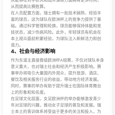
队能够在对手研究和战术演练方面拥有更多时间，
从而提高比赛胜算。
在人员配置方面，瑞士拥有一批技术娴熟、经验丰
富的球员，这为球队在欧洲杯上的竞争力提供了基
础。通过科学管理和轮换，球员能够保持体能和竞
技状态，减少伤病风险。此外，年轻球员有机会在
本土观众面前积累经验，为球队注入新鲜活力和创
造力。
4、社会与经济影响
作为东道主直接晋级欧洲杯A组赛，不仅对球队本身
意义重大，也对瑞士社会和经济产生积极影响。赛
事举办将吸引大量国内外观众，提升旅游、酒店、
餐饮及相关服务行业的收益，带动地方经济发展。
同时，赛事的举办有助于提升瑞士在国际体育舞台
上的形象和知名度。
在足球文化层面，女足欧洲杯的举办能够激发青少
年对足球的兴趣，推动女子足球的普及和发展。瑞
士本土的青训体系将受益于更多的关注和投入，为