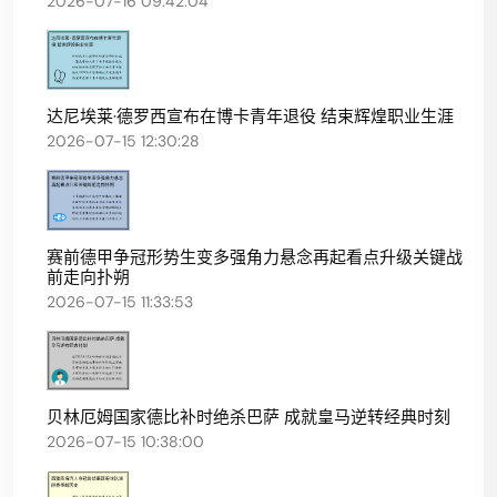
2026-07-16 09:42:04
达尼埃莱·德罗西宣布在博卡青年退役 结束辉煌职业生涯
2026-07-15 12:30:28
赛前德甲争冠形势生变多强角力悬念再起看点升级关键战
前走向扑朔
2026-07-15 11:33:53
贝林厄姆国家德比补时绝杀巴萨 成就皇马逆转经典时刻
2026-07-15 10:38:00