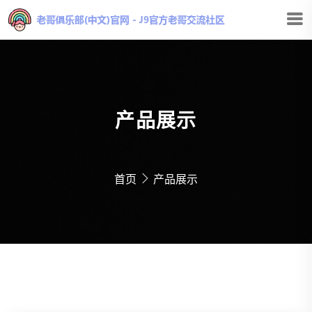
产品展示
首页
产品展示