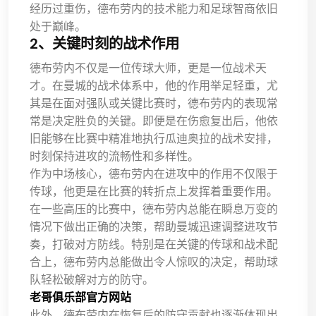
经历过重伤，德布劳内的技术能力和足球智商依旧
处于巅峰。
2、关键时刻的战术作用
德布劳内不仅是一位传球大师，更是一位战术天
才。在曼城的战术体系中，他的作用举足轻重，尤
其是在面对强队或关键比赛时，德布劳内的表现常
常是决定胜负的关键。即便是在伤愈复出后，他依
旧能够在比赛中精准地执行瓜迪奥拉的战术安排，
时刻保持进攻的流畅性和多样性。
作为中场核心，德布劳内在进攻中的作用不仅限于
传球，他更是在比赛的转折点上发挥着重要作用。
在一些高压的比赛中，德布劳内总能在瞬息万变的
情况下做出正确的决策，帮助曼城迅速调整进攻节
奏，打破对方防线。特别是在关键的传球和战术配
合上，德布劳内总能做出令人惊叹的决定，帮助球
队轻松破解对方的防守。
老哥俱乐部官方网站
此外，德布劳内在恢复后的防守贡献也逐渐体现出