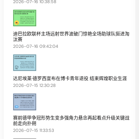
2026-07-16 10:38:58
迪巴拉欧联杯主场远射世界波破门惊艳全场助球队挺进淘
汰赛
2026-07-16 09:42:04
达尼埃莱·德罗西宣布在博卡青年退役 结束辉煌职业生涯
2026-07-15 12:30:28
赛前德甲争冠形势生变多强角力悬念再起看点升级关键战
前走向扑朔
2026-07-15 11:33:53