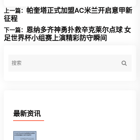
帕奎塔正式加盟AC米兰开启意甲新
上一篇：
征程
恩纳多齐神勇扑救辛克莱尔点球 女
下一篇：
足世界杯小组赛上演精彩防守瞬间
最新资讯