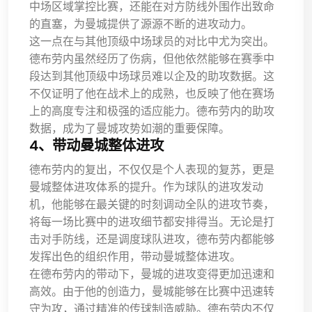
中场区域掌控比赛，还能在对方防线外围作出致命
的直塞，为曼城提供了源源不断的进攻动力。
这一点在与其他顶级中场球员的对比中尤为突出。
德布劳内虽然经历了伤病，但他依然能够在赛季中
段达到其他顶级中场球员难以企及的助攻数据。这
不仅证明了他在战术上的成熟，也反映了他在赛场
上的高度专注和极强的适应能力。德布劳内的助攻
数据，成为了曼城攻势如潮的重要保障。
4、带动曼城整体进攻
德布劳内的复出，不仅仅是个人表现的复苏，更是
曼城整体进攻体系的提升。作为球队的进攻发动
机，他能够在最关键的时刻调动全队的进攻节奏，
将每一场比赛中的进攻细节都安排得当。无论是打
击对手防线，还是调度球队进攻，德布劳内都能够
发挥出色的组织作用，带动曼城整体进攻。
在德布劳内的带动下，曼城的进攻变得更加迅速和
高效。由于他的创造力，曼城能够在比赛中迅速转
守为攻，通过精准的传球制造威胁。德布劳内不仅