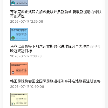
齐尔克泽正式转会加盟曼联开启新篇章 曼联新援助力球队
再创辉煌
2026-07-17 12:35:08
马竞以高价签下阿尔瓦雷斯强化进攻阵容全力冲击西甲与
欧冠双冠目标
2026-07-17 11:38:28
韩国足球协会回应国际足联通报剥夺孙准浩联赛注册资格
2026-07-17 10:40:06