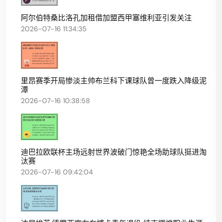
阿尔伯特桑比洛孔加租借加盟西甲塞维利亚引发关注
2026-07-16 11:34:35
里昂赛季开局惨淡主帅布兰科下课球队曾一度跌入降级泥
潭
2026-07-16 10:38:58
迪巴拉欧联杯主场远射世界波破门惊艳全场助球队挺进淘
汰赛
2026-07-16 09:42:04