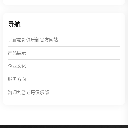
导航
了解老哥俱乐部官方网站
产品展示
企业文化
服务方向
沟通九游老哥俱乐部