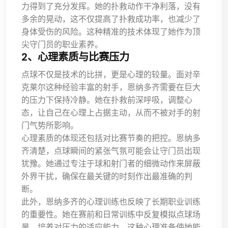
力得到了充分发挥。她的扑救动作干净利落，没有
多余的晃动，这不仅提高了扑救成功率，也减少了
身体受伤的风险。这种精准的技术体现了她作为顶
尖守门员的职业素养。
2、心理素质与比赛压力
点球不仅是技术的比拼，更是心理的较量。面对辛
克莱尔这种经验丰富的射手，恩纳多齐需要在巨大
的压力下保持冷静。她在扑救前深呼吸，调整心
态，让自己在心理上占据主动，从而不被对手的射
门气势所影响。
心理素质的体现还包括对比赛节奏的把控。恩纳多
齐清楚，点球瞬间的紧张气氛可能会让守门员出现
犹豫。她通过专注于球和射门者的细微动作来屏蔽
外界干扰，确保在最关键的时刻作出最准确的判
断。
此外，恩纳多齐的心理训练也反映了长期职业训练
的重要性。她在赛前和日常训练中反复模拟点球场
景，培养对压力的适应能力。这种心理准备使她能