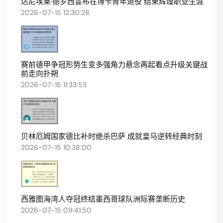
达尼埃莱·德罗西宣布在博卡青年退役 结束辉煌职业生涯
2026-07-15 12:30:28
赛前德甲争冠形势生变多强角力悬念再起看点升级关键战
前走向扑朔
2026-07-15 11:33:53
贝林厄姆国家德比补时绝杀巴萨 成就皇马逆转经典时刻
2026-07-15 10:38:00
西雅图海湾人夺冠终结墨西哥球队洲际赛垄断历史
2026-07-15 09:41:50